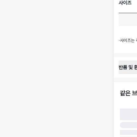
사이즈
·
사이즈는 
반품 및 
반품 배송 
·
반품 신청
·
반품 수거 
같은 브
·
반품 배송비
반품 및 환
·
반품/환불
·
반품/환불
·
반품 검수
구)
·
반품 책임
·
반품 요청