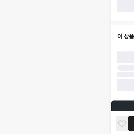
가합니다.
·
반품/환불
·
주문 시 
더페어 귀
·
오배송
·
배송 중 
이 상품
구매자 귀
·
단순 변심
·
주문 실수
·
상품 훼손 
반품 및 환
·
상품 배송
·
상품 개봉
해 상품이