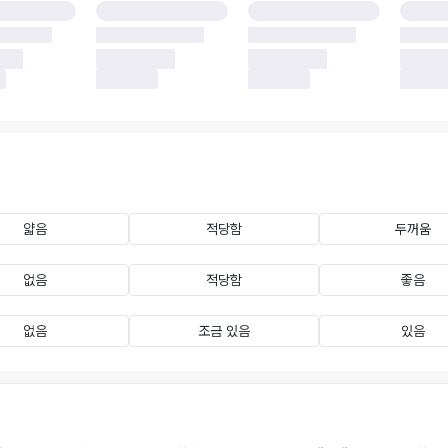
얇음
적당함
두꺼움
없음
적당함
좋음
없음
조금 있음
있음