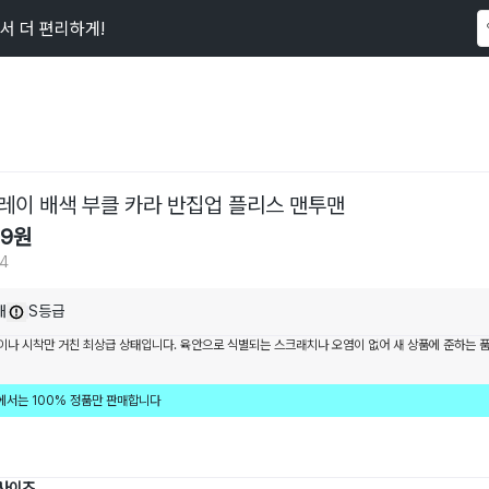
서 더 편리하게!
이 상품을
314
명
이 보고 있어요
레이 배색 부클 카라 반집업 플리스 맨투맨
99
원
14
내
S등급
이나 시착만 거친 최상급 상태입니다. 육안으로 식별되는 스크래치나 오염이 없어 새 상품에 준하는 
에서는 100% 정품만 판매합니다
 사이즈