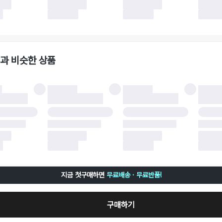
 사유가 더페어의 귀책에 해당하는 문제일 경우, 반품 배송비는 더페어 측에서 부담
사용한 더페어머니 및 포인트는 만료 기간이 남아있을 경우, 사용된 비율만큼 반환됩
책에 해당하는 문제 예시
파손
과 비슷한 상품
책에 해당하는 문제 예시
및 택 제거
불이 불가한 경우
 완료 이후 7일이 초과되어 자동 구매 확정되거나, 구매자에 의해 구매확정 처리된 
 후 구매자의 과실로 인해 손상된 경우 (향수, 방향제 등 흔적이 남은 경우, 세탁/다
 손상된 경우, 상품을 임의로 수선한 경우)
지금 첫구매하면
무료배송 · 무료반품!
구매하기