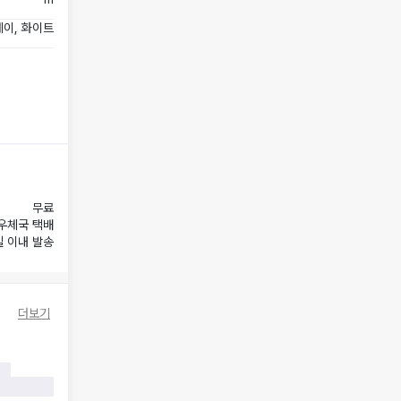
이, 화이트
무료
우체국 택배
일 이내 발송
더보기