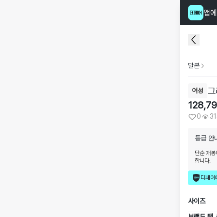
앱에
말본
그
여성
128,7
0
3
등급 안
단순 개봉
합니다.
더페어
사이즈
브랜드 택