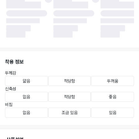
착용 정보
두께감
얇음
적당함
두꺼움
신축성
없음
적당함
좋음
비침
없음
조금 있음
있음