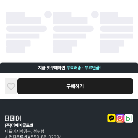
더페어 귀책에 해당하는 문제 예시
·
오배송
·
배송 중 파손
구매자 귀책에 해당하는 문제 예시
·
단순 변심
·
주문 실수
·
상품 훼손 및 택 제거
반품 및 환불이 불가한 경우
·
상품 배송 완료 이후 7일이 초과되어 자동 구매 확정되거나, 구매자에 의해
구매확정 처리된 경우
·
상품 개봉 후 구매자의 과실로 인해 손상된 경우 (향수, 방향제 등 흔적이 남
지금 첫구매하면
무료배송 · 무료반품!
은 경우, 세탁/다림질 등을 통해 상품이 손상된 경우, 상품을 임의로 수선한
경우)
구매하기
(주)더페어글로벌
대표이사
박경두, 정두형
사업자등록번호
559-88-02094