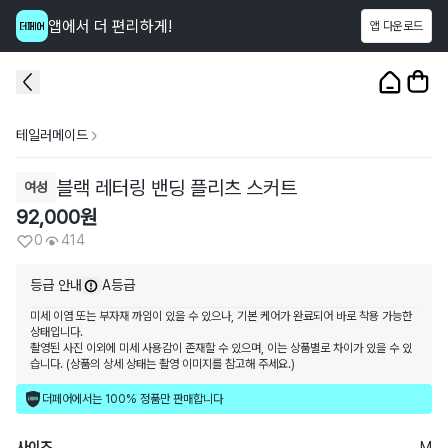
앱에서 더 편리하게!
앱 다운로드
이 상품을
414
명
이 보고 있어요
1
/
3
테일러메이드
블랙 레터링 밴딩 플리츠 스커트
여성
92,000
원
0
414
등급 안내
A등급
미세 이염 또는 부자재 까임이 있을 수 있으나, 기본 케어가 완료되어 바로 착용 가능한
상태입니다.
촬영된 사진 이외에 미세 사용감이 존재할 수 있으며, 이는 상품별로 차이가 있을 수 있
습니다. (상품의 상세 상태는 촬영 이미지를 참고해 주세요.)
더페어에서는 100% 정품만 판매합니다
사이즈
M