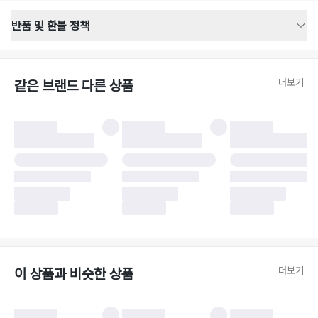
반품 및 환불 정책
반품 배송 안내
·
반품 신청일로부터 영업일 기준 2-3일 이내 택배 기사님이 비대면 방문 회수
합니다.
더보기
같은 브랜드 다른 상품
·
반품 수거 택배사 : 우체국
·
반품 배송비 : 6,000원
반품 및 환불 시 주의사항
·
반품/환불 시 택을 제거하면 반품이 불가합니다.
·
반품/환불 처리 완료 후 카드사 및 결제 방식에 따라 환불 기간은 상이할 수
있습니다.
·
반품 검수 결과에 따라 반품이 반려되거나 반품 배송비가 청구될 수 있습니
다. (반품 배송비 6,000원 청구)
·
반품 책임 소재에 따라 반품 배송비 부담 방식이 달라질 수 있습니다.
·
반품 요청 이후 택배사에 반품 요청되어 택배 기사님에게 수거 지시가 완료된
이후에는 수거지 변경이 불가합니다.
·
반품/환불 사유가 더페어의 귀책에 해당하는 문제일 경우, 반품 배송비는 더
페어 측에서 부담합니다.
·
주문 시 사용한 더페어머니 및 포인트는 만료 기간이 남아있을 경우, 사용된
더보기
이 상품과 비슷한 상품
비율만큼 반환됩니다.
더페어 귀책에 해당하는 문제 예시
·
오배송
·
배송 중 파손