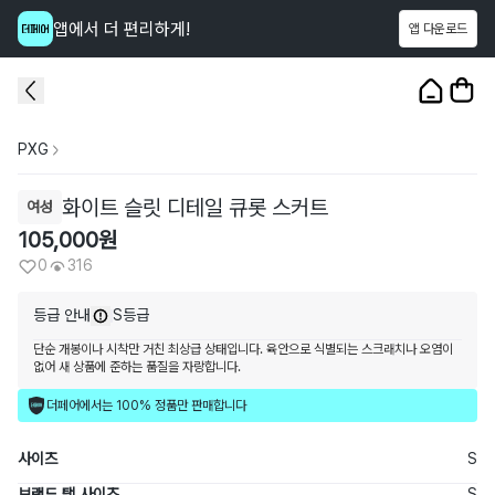
앱에서 더 편리하게!
앱 다운로드
이 상품을
316
명
이 보고 있어요
1
/
3
PXG
화이트 슬릿 디테일 큐롯 스커트
여성
105,000
원
0
316
등급 안내
S등급
단순 개봉이나 시착만 거친 최상급 상태입니다. 육안으로 식별되는 스크래치나 오염이
없어 새 상품에 준하는 품질을 자랑합니다.
더페어에서는 100% 정품만 판매합니다
사이즈
S
브랜드 택 사이즈
S