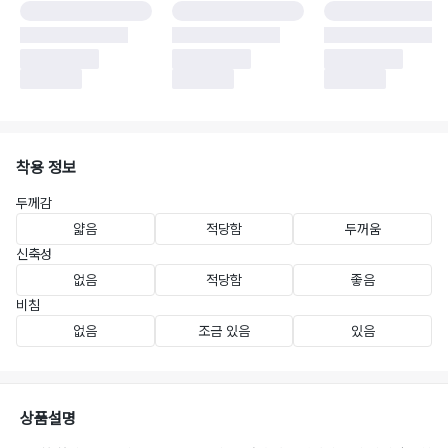
착용 정보
두께감
얇음
적당함
두꺼움
신축성
없음
적당함
좋음
비침
없음
조금 있음
있음
상품설명