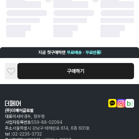
구매자 귀책에 해당하는 문제 예시
·
단순 변심
·
주문 실수
·
상품 훼손 및 택 제거
반품 및 환불이 불가한 경우
·
상품 배송 완료 이후 7일이 초과되어 자동 구매 확정되거나, 구매자에 의해
구매확정 처리된 경우
·
상품 개봉 후 구매자의 과실로 인해 손상된 경우 (향수, 방향제 등 흔적이 남
지금 첫구매하면
무료배송 · 무료반품!
은 경우, 세탁/다림질 등을 통해 상품이 손상된 경우, 상품을 임의로 수선한
경우)
구매하기
(주)더페어글로벌
대표이사
박경두, 정두형
사업자등록번호
559-88-02094
주소
서울특별시 강남구 테헤란로 614, 6층 601호
tel :
02-2235-3732