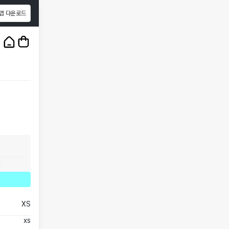
앱 다운로드
1
/
3
.
XS
xs