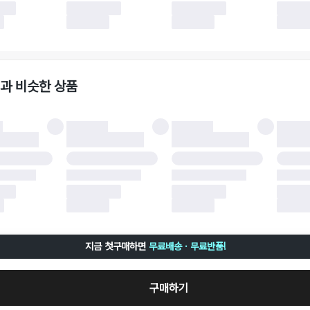
 사유가 더페어의 귀책에 해당하는 문제일 경우, 반품 배송비는 더페어 측에서 부담
사용한 더페어머니 및 포인트는 만료 기간이 남아있을 경우, 사용된 비율만큼 반환됩
책에 해당하는 문제 예시
파손
과 비슷한 상품
책에 해당하는 문제 예시
및 택 제거
불이 불가한 경우
 완료 이후 7일이 초과되어 자동 구매 확정되거나, 구매자에 의해 구매확정 처리된 
 후 구매자의 과실로 인해 손상된 경우 (향수, 방향제 등 흔적이 남은 경우, 세탁/다
 손상된 경우, 상품을 임의로 수선한 경우)
지금 첫구매하면
무료배송 · 무료반품!
구매하기