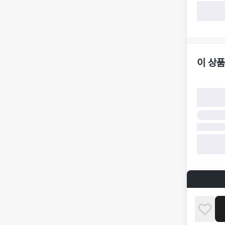
가합니다.
·
반품/환불
·
주문 시 
더페어 귀
·
오배송
·
배송 중 
이 상품
구매자 귀
·
단순 변심
·
주문 실수
·
상품 훼손 
반품 및 환
·
상품 배송
·
상품 개봉
해 상품이