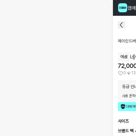
앱에
제이린드버
네
여성
72,00
0
1
등급 안
사용 흔적
더페어
사이즈
브랜드 택