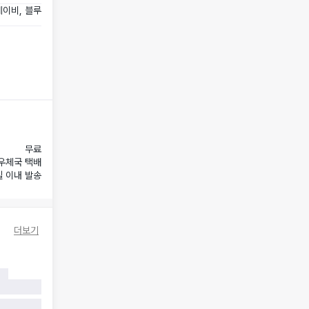
네이비, 블루
무료
우체국 택배
일 이내 발송
더보기