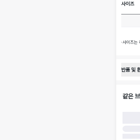
사이즈
·
사이즈는 
반품 및 
반품 배송 
·
반품 신청
·
반품 수거 
같은 브
·
반품 배송비
반품 및 환
·
반품/환불
·
반품/환불
·
반품 검수
구)
·
반품 책임
·
반품 요청