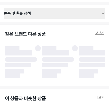
반품 및 환불 정책
반품 배송 안내
·
반품 신청일로부터 영업일 기준 2-3일 이내 택배 기사님이 비대면 방문 회수
합니다.
더보기
같은 브랜드 다른 상품
·
반품 수거 택배사 : 우체국
·
반품 배송비 : 6,000원
반품 및 환불 시 주의사항
·
반품/환불 시 택을 제거하면 반품이 불가합니다.
·
반품/환불 처리 완료 후 카드사 및 결제 방식에 따라 환불 기간은 상이할 수
있습니다.
·
반품 검수 결과에 따라 반품이 반려되거나 반품 배송비가 청구될 수 있습니
다. (반품 배송비 6,000원 청구)
·
반품 책임 소재에 따라 반품 배송비 부담 방식이 달라질 수 있습니다.
·
반품 요청 이후 택배사에 반품 요청되어 택배 기사님에게 수거 지시가 완료된
이후에는 수거지 변경이 불가합니다.
·
반품/환불 사유가 더페어의 귀책에 해당하는 문제일 경우, 반품 배송비는 더
페어 측에서 부담합니다.
·
주문 시 사용한 더페어머니 및 포인트는 만료 기간이 남아있을 경우, 사용된
더보기
이 상품과 비슷한 상품
비율만큼 반환됩니다.
더페어 귀책에 해당하는 문제 예시
·
오배송