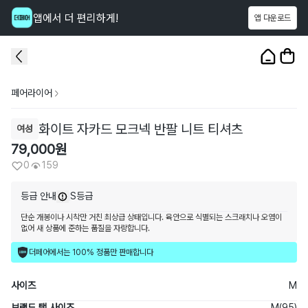
앱에서 더 편리하게!
앱 다운로드
이 상품을
159
명
이 보고 있어요
1
/
3
페어라이어
화이트 자카드 모크넥 반팔 니트 티셔츠
여성
79,000
원
0
159
등급 안내
S등급
단순 개봉이나 시착만 거친 최상급 상태입니다. 육안으로 식별되는 스크래치나 오염이
없어 새 상품에 준하는 품질을 자랑합니다.
더페어에서는 100% 정품만 판매합니다
사이즈
M
브랜드 택 사이즈
M(95)