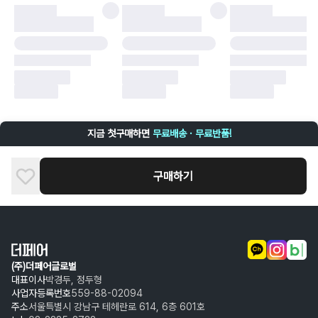
·
배송 중 파손
구매자 귀책에 해당하는 문제 예시
·
단순 변심
·
주문 실수
·
상품 훼손 및 택 제거
반품 및 환불이 불가한 경우
·
상품 배송 완료 이후 7일이 초과되어 자동 구매 확정되거나, 구매자에 의해
구매확정 처리된 경우
·
상품 개봉 후 구매자의 과실로 인해 손상된 경우 (향수, 방향제 등 흔적이 남
지금 첫구매하면
무료배송 · 무료반품!
은 경우, 세탁/다림질 등을 통해 상품이 손상된 경우, 상품을 임의로 수선한
경우)
구매하기
(주)더페어글로벌
대표이사
박경두, 정두형
사업자등록번호
559-88-02094
주소
서울특별시 강남구 테헤란로 614, 6층 601호