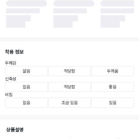
착용 정보
두께감
얇음
적당함
두꺼움
신축성
없음
적당함
좋음
비침
없음
조금 있음
있음
상품설명