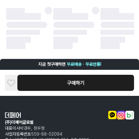
·
오배송
·
배송 중 파손
구매자 귀책에 해당하는 문제 예시
·
단순 변심
·
주문 실수
·
상품 훼손 및 택 제거
반품 및 환불이 불가한 경우
·
상품 배송 완료 이후 7일이 초과되어 자동 구매 확정되거나, 구매자에 의해
구매확정 처리된 경우
·
상품 개봉 후 구매자의 과실로 인해 손상된 경우 (향수, 방향제 등 흔적이 남
지금 첫구매하면
무료배송 · 무료반품!
은 경우, 세탁/다림질 등을 통해 상품이 손상된 경우, 상품을 임의로 수선한
경우)
구매하기
(주)더페어글로벌
대표이사
박경두, 정두형
사업자등록번호
559-88-02094