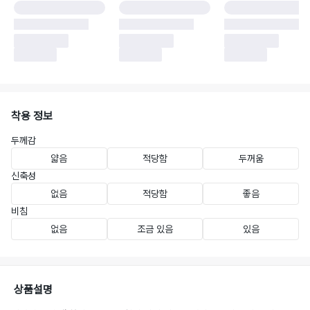
착용 정보
두께감
얇음
적당함
두꺼움
신축성
없음
적당함
좋음
비침
없음
조금 있음
있음
상품설명