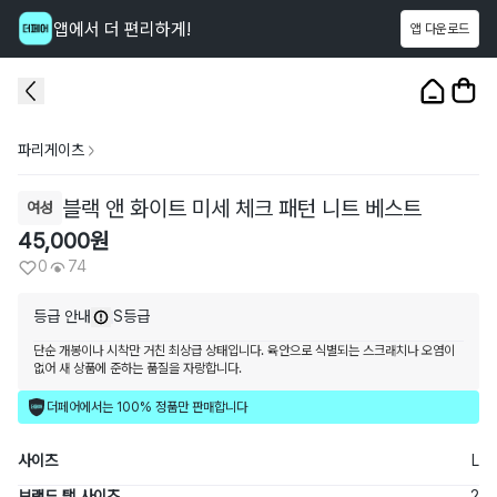
앱에서 더 편리하게!
앱 다운로드
이 상품을
74
명
이 보고 있어요
1
/
3
파리게이츠
블랙 앤 화이트 미세 체크 패턴 니트 베스트
여성
45,000
원
0
74
등급 안내
S등급
단순 개봉이나 시착만 거친 최상급 상태입니다. 육안으로 식별되는 스크래치나 오염이
없어 새 상품에 준하는 품질을 자랑합니다.
더페어에서는 100% 정품만 판매합니다
사이즈
L
브랜드 택 사이즈
2