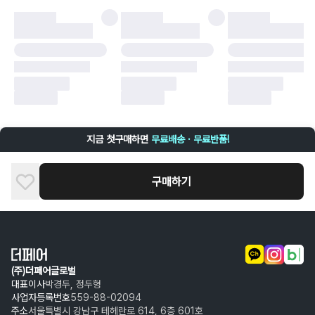
·
오배송
·
배송 중 파손
구매자 귀책에 해당하는 문제 예시
·
단순 변심
·
주문 실수
·
상품 훼손 및 택 제거
반품 및 환불이 불가한 경우
·
상품 배송 완료 이후 7일이 초과되어 자동 구매 확정되거나, 구매자에 의해
구매확정 처리된 경우
·
상품 개봉 후 구매자의 과실로 인해 손상된 경우 (향수, 방향제 등 흔적이 남
지금 첫구매하면
무료배송 · 무료반품!
은 경우, 세탁/다림질 등을 통해 상품이 손상된 경우, 상품을 임의로 수선한
경우)
구매하기
(주)더페어글로벌
대표이사
박경두, 정두형
사업자등록번호
559-88-02094
주소
서울특별시 강남구 테헤란로 614, 6층 601호