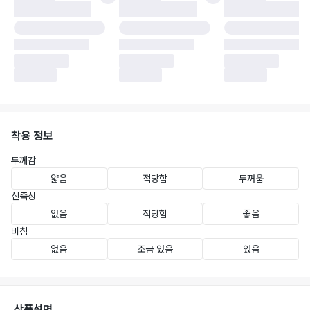
착용 정보
두께감
얇음
적당함
두꺼움
신축성
없음
적당함
좋음
비침
없음
조금 있음
있음
상품설명