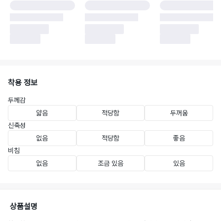
착용 정보
두께감
얇음
적당함
두꺼움
신축성
없음
적당함
좋음
비침
없음
조금 있음
있음
상품설명