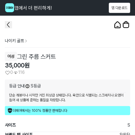
앱에서 더 편리하게!
앱 다운로드
이 상품을
116
명
이 보고 있어요
1
/
3
나이키 골프
그린 주름 스커트
여성
35,000
원
0
116
등급 안내
S등급
단순 개봉이나 시착만 거친 최상급 상태입니다. 육안으로 식별되는 스크래치나 오염이
없어 새 상품에 준하는 품질을 자랑합니다.
더페어에서는 100% 정품만 판매합니다
사이즈
S
브랜드 택 사이즈
S(65)