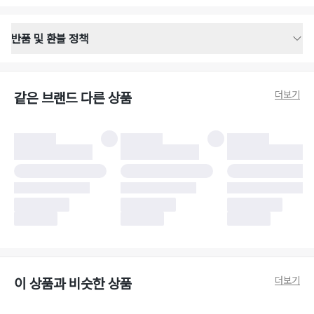
반품 및 환불 정책
반품 배송 안내
·
반품 신청일로부터 영업일 기준 2-3일 이내 택배 기사님이 비대면 방문 회수
합니다.
더보기
같은 브랜드 다른 상품
·
반품 수거 택배사 : 우체국
·
반품 배송비 : 6,000원
반품 및 환불 시 주의사항
·
반품/환불 시 택을 제거하면 반품이 불가합니다.
·
반품/환불 처리 완료 후 카드사 및 결제 방식에 따라 환불 기간은 상이할 수
있습니다.
·
반품 검수 결과에 따라 반품이 반려되거나 반품 배송비가 청구될 수 있습니
다. (반품 배송비 6,000원 청구)
·
반품 책임 소재에 따라 반품 배송비 부담 방식이 달라질 수 있습니다.
·
반품 요청 이후 택배사에 반품 요청되어 택배 기사님에게 수거 지시가 완료된
이후에는 수거지 변경이 불가합니다.
·
반품/환불 사유가 더페어의 귀책에 해당하는 문제일 경우, 반품 배송비는 더
페어 측에서 부담합니다.
·
주문 시 사용한 더페어머니 및 포인트는 만료 기간이 남아있을 경우, 사용된
더보기
이 상품과 비슷한 상품
비율만큼 반환됩니다.
더페어 귀책에 해당하는 문제 예시
·
오배송