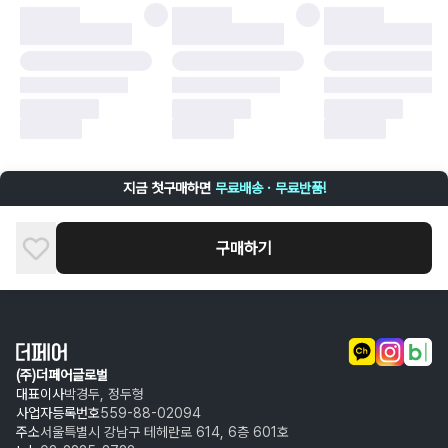
·
배송 중 파손
구매자 귀책에 해당하는 문제 예시
·
단순 변심
·
주문 실수
·
상품 훼손 및 택 제거
반품 및 환불이 불가한 경우
·
상품 배송 완료 이후 7일이 초과되어 자동 구매 확정되거나, 구매자에 의해
구매확정 처리된 경우
·
상품 개봉 후 구매자의 과실로 인해 손상된 경우 (향수, 방향제 등 흔적이 남
지금 첫구매하면
무료배송 · 무료반품!
은 경우, 세탁/다림질 등을 통해 상품이 손상된 경우, 상품을 임의로 수선한
경우)
구매하기
(주)더페어글로벌
대표이사
박경두, 정두형
사업자등록번호
559-88-02094
주소
서울특별시 강남구 테헤란로 614, 6층 601호