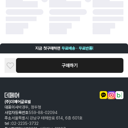
구매자 귀책에 해당하는 문제 예시
·
단순 변심
·
주문 실수
·
상품 훼손 및 택 제거
반품 및 환불이 불가한 경우
·
상품 배송 완료 이후 7일이 초과되어 자동 구매 확정되거나, 구매자에 의해
구매확정 처리된 경우
·
상품 개봉 후 구매자의 과실로 인해 손상된 경우 (향수, 방향제 등 흔적이 남
지금 첫구매하면
무료배송 · 무료반품!
은 경우, 세탁/다림질 등을 통해 상품이 손상된 경우, 상품을 임의로 수선한
경우)
구매하기
(주)더페어글로벌
대표이사
박경두, 정두형
사업자등록번호
559-88-02094
주소
서울특별시 강남구 테헤란로 614, 6층 601호
tel :
02-2235-3732