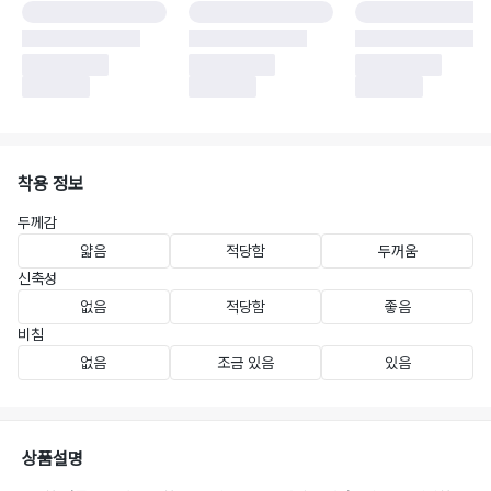
착용 정보
두께감
얇음
적당함
두꺼움
신축성
없음
적당함
좋음
비침
없음
조금 있음
있음
상품설명