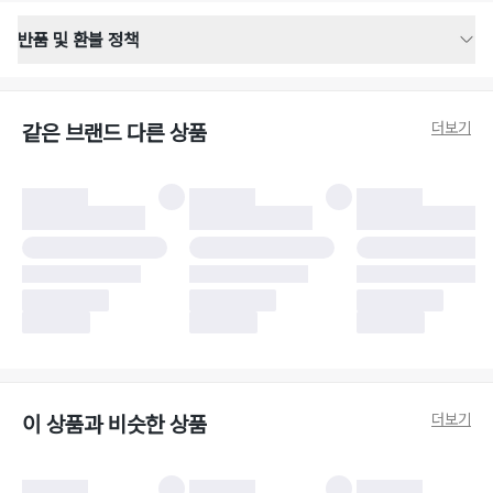
반품 및 환불 정책
반품 배송 안내
·
반품 신청일로부터 영업일 기준 2-3일 이내 택배 기사님이 비대면 방문 회수
합니다.
더보기
같은 브랜드 다른 상품
·
반품 수거 택배사 : 우체국
·
반품 배송비 : 6,000원
반품 및 환불 시 주의사항
·
반품/환불 시 택을 제거하면 반품이 불가합니다.
·
반품/환불 처리 완료 후 카드사 및 결제 방식에 따라 환불 기간은 상이할 수
있습니다.
·
반품 검수 결과에 따라 반품이 반려되거나 반품 배송비가 청구될 수 있습니
다. (반품 배송비 6,000원 청구)
·
반품 책임 소재에 따라 반품 배송비 부담 방식이 달라질 수 있습니다.
·
반품 요청 이후 택배사에 반품 요청되어 택배 기사님에게 수거 지시가 완료된
이후에는 수거지 변경이 불가합니다.
·
반품/환불 사유가 더페어의 귀책에 해당하는 문제일 경우, 반품 배송비는 더
페어 측에서 부담합니다.
·
주문 시 사용한 더페어머니 및 포인트는 만료 기간이 남아있을 경우, 사용된
더보기
이 상품과 비슷한 상품
비율만큼 반환됩니다.
더페어 귀책에 해당하는 문제 예시
·
오배송
·
배송 중 파손