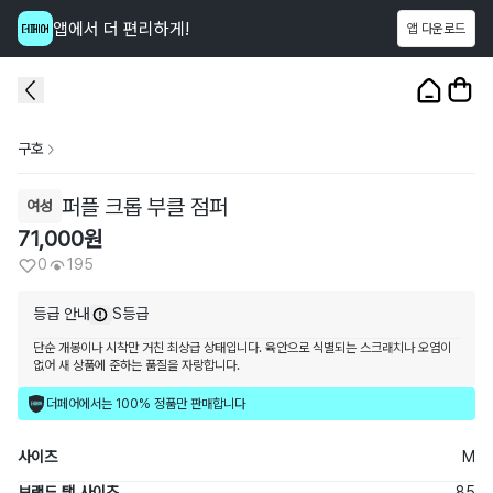
앱에서 더 편리하게!
앱 다운로드
이 상품을
195
명
이 보고 있어요
1
/
3
구호
퍼플 크롭 부클 점퍼
여성
71,000
원
0
195
등급 안내
S등급
단순 개봉이나 시착만 거친 최상급 상태입니다. 육안으로 식별되는 스크래치나 오염이
없어 새 상품에 준하는 품질을 자랑합니다.
더페어에서는 100% 정품만 판매합니다
사이즈
M
브랜드 택 사이즈
85