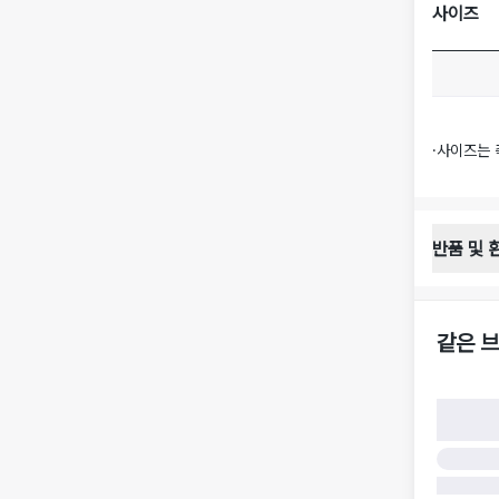
사이즈
·
사이즈는 
반품 및 
반품 배송 
·
반품 신청
·
반품 수거 
같은 브
·
반품 배송비
반품 및 환
·
반품/환불
·
반품/환불
·
반품 검수
구)
·
반품 책임
·
반품 요청