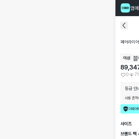
앱에
페어라이어
블
여성
89,34
0
71
등급 안
사용 흔적
더페어
사이즈
브랜드 택