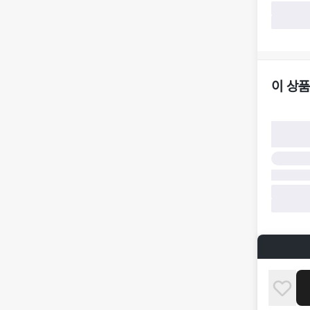
가합니다.
·
반품/환불
·
주문 시 
더페어 귀
·
오배송
·
배송 중 
이 상품
구매자 귀
·
단순 변심
·
주문 실수
·
상품 훼손 
반품 및 환
·
상품 배송
·
상품 개봉
해 상품이