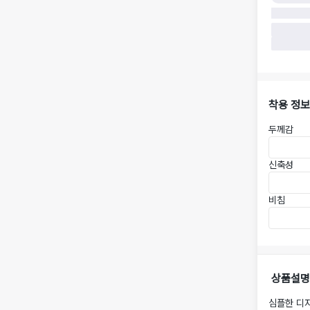
착용 정보
두께감
신축성
비침
상품설명
심플한 디자