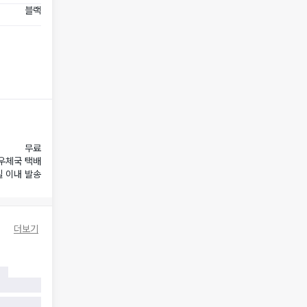
블랙
무료
우체국 택배
일 이내 발송
더보기