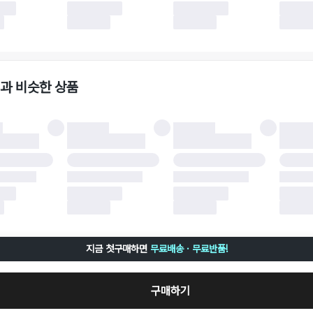
 사유가 더페어의 귀책에 해당하는 문제일 경우, 반품 배송비는 더페어 측에서 부담
사용한 더페어머니 및 포인트는 만료 기간이 남아있을 경우, 사용된 비율만큼 반환됩
책에 해당하는 문제 예시
파손
과 비슷한 상품
책에 해당하는 문제 예시
및 택 제거
불이 불가한 경우
 완료 이후 7일이 초과되어 자동 구매 확정되거나, 구매자에 의해 구매확정 처리된 
 후 구매자의 과실로 인해 손상된 경우 (향수, 방향제 등 흔적이 남은 경우, 세탁/다
 손상된 경우, 상품을 임의로 수선한 경우)
지금 첫구매하면
무료배송 · 무료반품!
구매하기