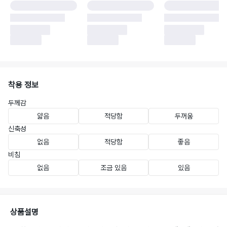
착용 정보
두께감
얇음
적당함
두꺼움
신축성
없음
적당함
좋음
비침
없음
조금 있음
있음
상품설명