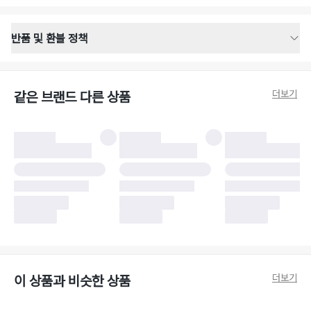
반품 및 환불 정책
반품 배송 안내
·
반품 신청일로부터 영업일 기준 2-3일 이내 택배 기사님이 비대면 방문 회수
합니다.
더보기
같은 브랜드 다른 상품
·
반품 수거 택배사 : 우체국
·
반품 배송비 : 6,000원
반품 및 환불 시 주의사항
·
반품/환불 시 택을 제거하면 반품이 불가합니다.
·
반품/환불 처리 완료 후 카드사 및 결제 방식에 따라 환불 기간은 상이할 수
있습니다.
·
반품 검수 결과에 따라 반품이 반려되거나 반품 배송비가 청구될 수 있습니
다. (반품 배송비 6,000원 청구)
·
반품 책임 소재에 따라 반품 배송비 부담 방식이 달라질 수 있습니다.
·
반품 요청 이후 택배사에 반품 요청되어 택배 기사님에게 수거 지시가 완료된
이후에는 수거지 변경이 불가합니다.
·
반품/환불 사유가 더페어의 귀책에 해당하는 문제일 경우, 반품 배송비는 더
페어 측에서 부담합니다.
·
주문 시 사용한 더페어머니 및 포인트는 만료 기간이 남아있을 경우, 사용된
더보기
이 상품과 비슷한 상품
비율만큼 반환됩니다.
더페어 귀책에 해당하는 문제 예시
·
오배송