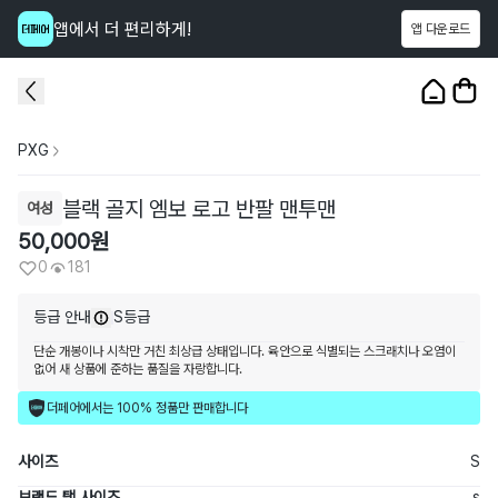
앱에서 더 편리하게!
앱 다운로드
이 상품을
181
명
이 보고 있어요
1
/
3
PXG
블랙 골지 엠보 로고 반팔 맨투맨
여성
50,000
원
0
181
등급 안내
S등급
단순 개봉이나 시착만 거친 최상급 상태입니다. 육안으로 식별되는 스크래치나 오염이
없어 새 상품에 준하는 품질을 자랑합니다.
더페어에서는 100% 정품만 판매합니다
사이즈
S
브랜드 택 사이즈
s