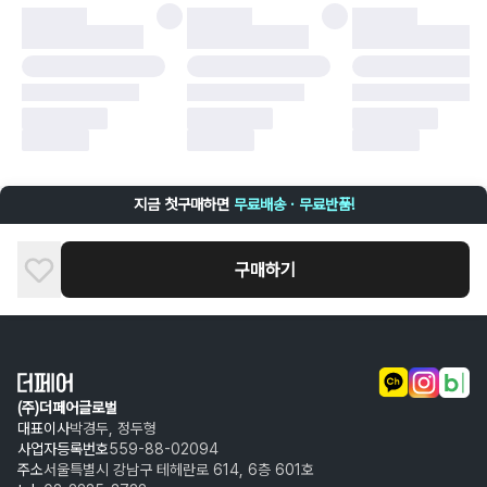
·
배송 중 파손
구매자 귀책에 해당하는 문제 예시
·
단순 변심
·
주문 실수
·
상품 훼손 및 택 제거
반품 및 환불이 불가한 경우
·
상품 배송 완료 이후 7일이 초과되어 자동 구매 확정되거나, 구매자에 의해
구매확정 처리된 경우
·
상품 개봉 후 구매자의 과실로 인해 손상된 경우 (향수, 방향제 등 흔적이 남
지금 첫구매하면
무료배송 · 무료반품!
은 경우, 세탁/다림질 등을 통해 상품이 손상된 경우, 상품을 임의로 수선한
경우)
구매하기
(주)더페어글로벌
대표이사
박경두, 정두형
사업자등록번호
559-88-02094
주소
서울특별시 강남구 테헤란로 614, 6층 601호