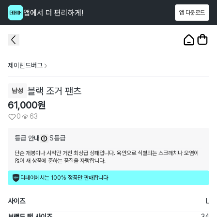
앱에서 더 편리하게!
앱 다운로드
이 상품을
63
명
이 보고 있어요
1
/
3
제이린드버그
블랙 조거 팬츠
남성
61,000
원
0
63
등급 안내
S등급
단순 개봉이나 시착만 거친 최상급 상태입니다. 육안으로 식별되는 스크래치나 오염이
없어 새 상품에 준하는 품질을 자랑합니다.
더페어에서는 100% 정품만 판매합니다
사이즈
L
브랜드 택 사이즈
34