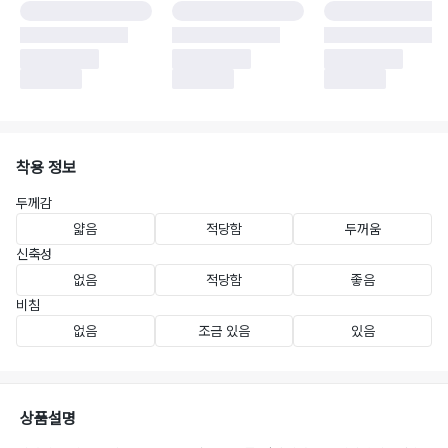
착용 정보
두께감
얇음
적당함
두꺼움
신축성
없음
적당함
좋음
비침
없음
조금 있음
있음
상품설명