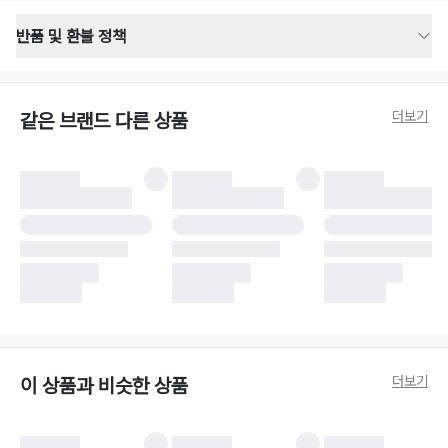
반품 및 환불 정책
반품 배송 안내
·
반품 신청일로부터 영업일 기준 2-3일 이내 택배 기사님이 비대면 방문 회수
합니다.
더보기
같은 브랜드 다른 상품
·
반품 수거 택배사 : 우체국
·
반품 배송비 : 6,000원
반품 및 환불 시 주의사항
·
반품/환불 시 택을 제거하면 반품이 불가합니다.
·
반품/환불 처리 완료 후 카드사 및 결제 방식에 따라 환불 기간은 상이할 수
있습니다.
·
반품 검수 결과에 따라 반품이 반려되거나 반품 배송비가 청구될 수 있습니
다. (반품 배송비 6,000원 청구)
·
반품 책임 소재에 따라 반품 배송비 부담 방식이 달라질 수 있습니다.
·
반품 요청 이후 택배사에 반품 요청되어 택배 기사님에게 수거 지시가 완료된
이후에는 수거지 변경이 불가합니다.
·
반품/환불 사유가 더페어의 귀책에 해당하는 문제일 경우, 반품 배송비는 더
페어 측에서 부담합니다.
·
주문 시 사용한 더페어머니 및 포인트는 만료 기간이 남아있을 경우, 사용된
더보기
이 상품과 비슷한 상품
비율만큼 반환됩니다.
더페어 귀책에 해당하는 문제 예시
·
오배송
·
배송 중 파손