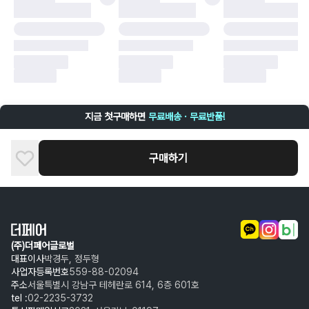
구매자 귀책에 해당하는 문제 예시
·
단순 변심
·
주문 실수
·
상품 훼손 및 택 제거
반품 및 환불이 불가한 경우
·
상품 배송 완료 이후 7일이 초과되어 자동 구매 확정되거나, 구매자에 의해
구매확정 처리된 경우
·
상품 개봉 후 구매자의 과실로 인해 손상된 경우 (향수, 방향제 등 흔적이 남
지금 첫구매하면
무료배송 · 무료반품!
은 경우, 세탁/다림질 등을 통해 상품이 손상된 경우, 상품을 임의로 수선한
경우)
구매하기
(주)더페어글로벌
대표이사
박경두, 정두형
사업자등록번호
559-88-02094
주소
서울특별시 강남구 테헤란로 614, 6층 601호
tel :
02-2235-3732