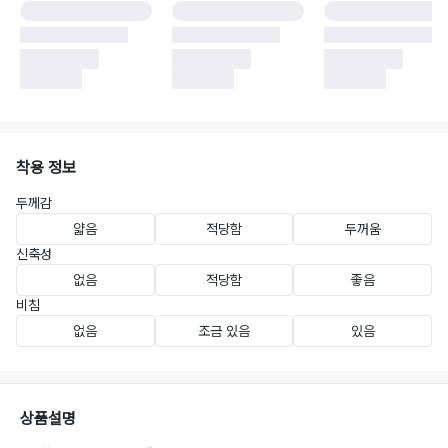
착용 정보
두께감
얇음
적당함
두꺼움
신축성
없음
적당함
좋음
비침
없음
조금 있음
있음
상품설명