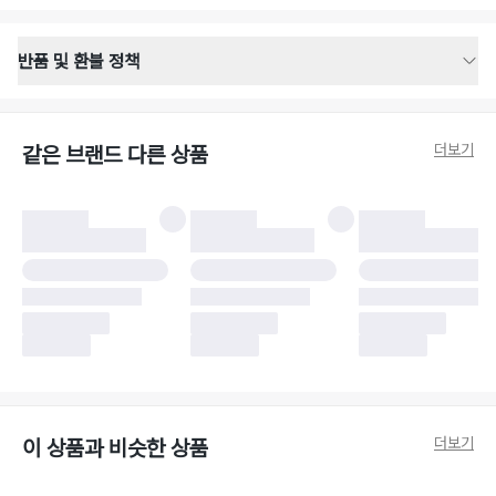
반품 및 환불 정책
반품 배송 안내
·
반품 신청일로부터 영업일 기준 2-3일 이내 택배 기사님이 비대면 방문 회수
합니다.
더보기
같은 브랜드 다른 상품
·
반품 수거 택배사 : 우체국
·
반품 배송비 : 6,000원
반품 및 환불 시 주의사항
·
반품/환불 시 택을 제거하면 반품이 불가합니다.
·
반품/환불 처리 완료 후 카드사 및 결제 방식에 따라 환불 기간은 상이할 수
있습니다.
·
반품 검수 결과에 따라 반품이 반려되거나 반품 배송비가 청구될 수 있습니
다. (반품 배송비 6,000원 청구)
·
반품 책임 소재에 따라 반품 배송비 부담 방식이 달라질 수 있습니다.
·
반품 요청 이후 택배사에 반품 요청되어 택배 기사님에게 수거 지시가 완료된
이후에는 수거지 변경이 불가합니다.
·
반품/환불 사유가 더페어의 귀책에 해당하는 문제일 경우, 반품 배송비는 더
페어 측에서 부담합니다.
·
주문 시 사용한 더페어머니 및 포인트는 만료 기간이 남아있을 경우, 사용된
더보기
이 상품과 비슷한 상품
비율만큼 반환됩니다.
더페어 귀책에 해당하는 문제 예시
·
오배송