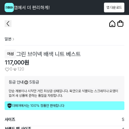
앱에서 더 편리하게!
앱 다운로드
이 상품을
120
명
이 보고 있어요
1
/
3
말본
그린 브이넥 배색 니트 베스트
여성
117,000
원
0
120
등급 안내
S등급
단순 개봉이나 시착만 거친 최상급 상태입니다. 육안으로 식별되는 스크래치나 오염이
없어 새 상품에 준하는 품질을 자랑합니다.
더페어에서는 100% 정품만 판매합니다
사이즈
S
브랜드 택 사이즈
s