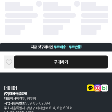
·
배송 중 파손
구매자 귀책에 해당하는 문제 예시
·
단순 변심
·
주문 실수
·
상품 훼손 및 택 제거
반품 및 환불이 불가한 경우
·
상품 배송 완료 이후 7일이 초과되어 자동 구매 확정되거나, 구매자에 의해
구매확정 처리된 경우
·
상품 개봉 후 구매자의 과실로 인해 손상된 경우 (향수, 방향제 등 흔적이 남
지금 첫구매하면
무료배송 · 무료반품!
은 경우, 세탁/다림질 등을 통해 상품이 손상된 경우, 상품을 임의로 수선한
경우)
구매하기
(주)더페어글로벌
대표이사
박경두, 정두형
사업자등록번호
559-88-02094
주소
서울특별시 강남구 테헤란로 614, 6층 601호