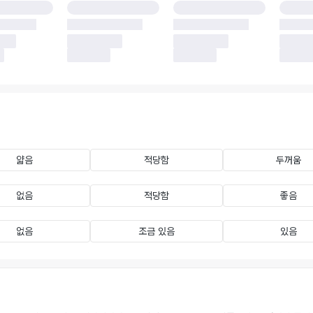
얇음
적당함
두꺼움
없음
적당함
좋음
없음
조금 있음
있음