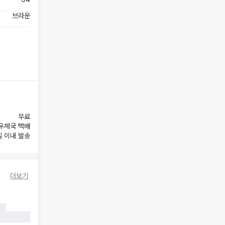
브라운
무료
우체국 택배
일 이내 발송
더보기