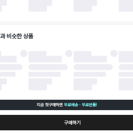
 사유가 더페어의 귀책에 해당하는 문제일 경우, 반품 배송비는 더페어 측에서 부담
사용한 더페어머니 및 포인트는 만료 기간이 남아있을 경우, 사용된 비율만큼 반환됩
책에 해당하는 문제 예시
파손
과 비슷한 상품
책에 해당하는 문제 예시
및 택 제거
불이 불가한 경우
 완료 이후 7일이 초과되어 자동 구매 확정되거나, 구매자에 의해 구매확정 처리된 
 후 구매자의 과실로 인해 손상된 경우 (향수, 방향제 등 흔적이 남은 경우, 세탁/다
 손상된 경우, 상품을 임의로 수선한 경우)
지금 첫구매하면
무료배송 · 무료반품!
구매하기