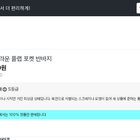
서 더 편리하게!
이 상품을
130
명
이 보고 있어요
라운 플랩 포켓 반바지
0
원
30
내
S등급
이나 시착만 거친 최상급 상태입니다. 육안으로 식별되는 스크래치나 오염이 없어 새 상품에 준하는 
에서는 100% 정품만 판매합니다
 사이즈