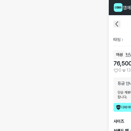
앱에
타임
브
여성
76,50
0
1
등급 안
단순 개봉
합니다.
더페어
사이즈
브랜드 택