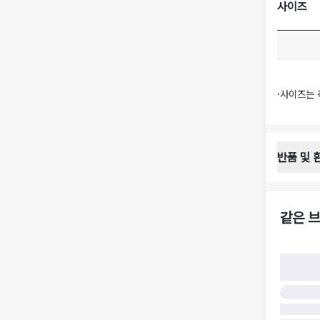
사이즈
·
사이즈는 
반품 및 
반품 배송 
·
반품 신청
·
반품 수거 
같은 브
·
반품 배송비
반품 및 환
·
반품/환불
·
반품/환불
·
반품 검수
구)
·
반품 책임
·
반품 요청