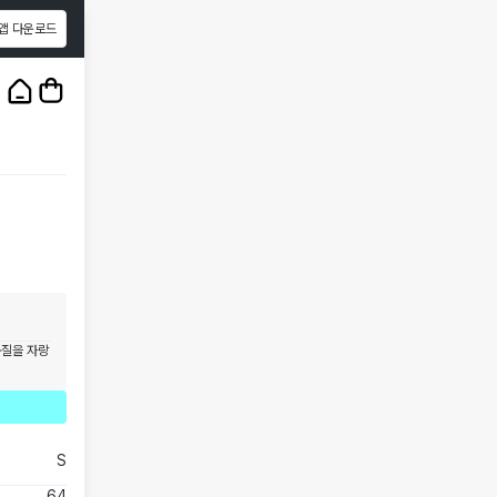
앱 다운로드
1
/
3
품질을 자랑
S
64