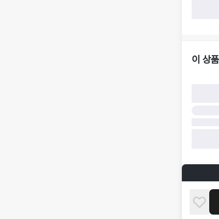
가합니다.
·
반품/환불
·
주문 시 
더페어 귀
·
오배송
·
배송 중 
이 상품
구매자 귀
·
단순 변심
·
주문 실수
·
상품 훼손 
반품 및 환
·
상품 배송
·
상품 개봉
해 상품이