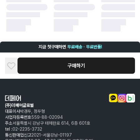
·
단순 변심
·
주문 실수
·
상품 훼손 및 택 제거
반품 및 환불이 불가한 경우
·
상품 배송 완료 이후 7일이 초과되어 자동 구매 확정되거나, 구매자에 의해
구매확정 처리된 경우
·
상품 개봉 후 구매자의 과실로 인해 손상된 경우 (향수, 방향제 등 흔적이 남
지금 첫구매하면
무료배송 · 무료반품!
은 경우, 세탁/다림질 등을 통해 상품이 손상된 경우, 상품을 임의로 수선한
경우)
구매하기
(주)더페어글로벌
대표이사
박경두, 정두형
사업자등록번호
559-88-02094
주소
서울특별시 강남구 테헤란로 614, 6층 601호
tel :
02-2235-3732
통신판매업신고
2021-서울강남-01197