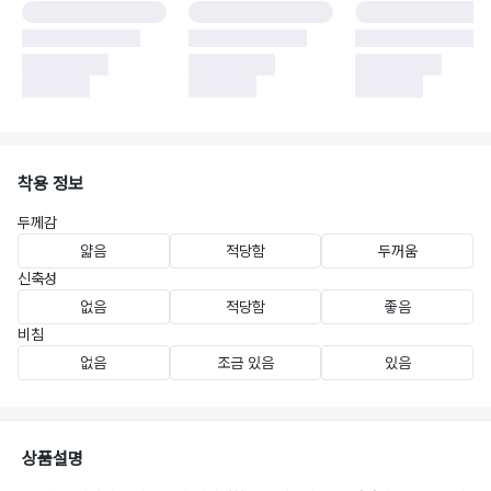
착용 정보
두께감
얇음
적당함
두꺼움
신축성
없음
적당함
좋음
비침
없음
조금 있음
있음
상품설명