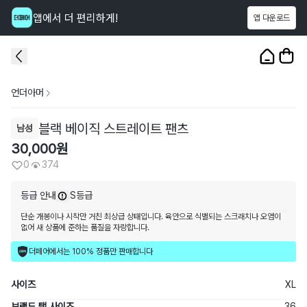
앱에서 더 편리하게!
앱 다운로드
이 상품을
374
명
이 보고 있어요
1
/
3
언더아머
블랙 베이직 스트레이트 팬츠
남성
30,000
원
0
374
등급 안내
S등급
단순 개봉이나 시착만 거친 최상급 상태입니다. 육안으로 식별되는 스크래치나 오염이
없어 새 상품에 준하는 품질을 자랑합니다.
더페어에서는 100% 정품만 판매합니다
사이즈
XL
브랜드 택 사이즈
36