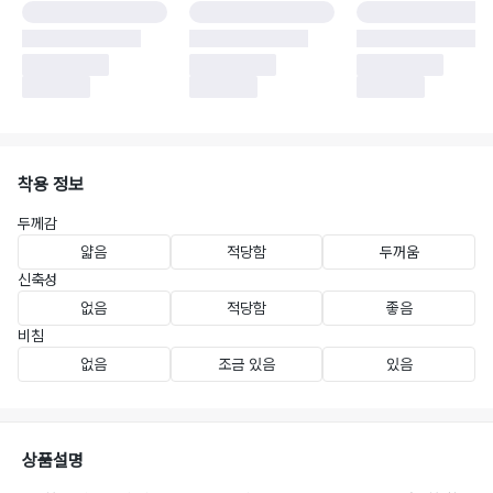
착용 정보
두께감
얇음
적당함
두꺼움
신축성
없음
적당함
좋음
비침
없음
조금 있음
있음
상품설명