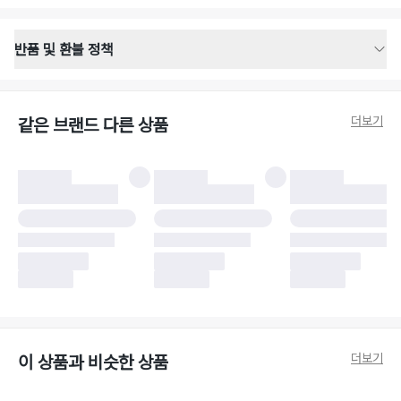
반품 및 환불 정책
반품 배송 안내
·
반품 신청일로부터 영업일 기준 2-3일 이내 택배 기사님이 비대면 방문 회수
합니다.
더보기
같은 브랜드 다른 상품
·
반품 수거 택배사 : 우체국
·
반품 배송비 : 6,000원
반품 및 환불 시 주의사항
·
반품/환불 시 택을 제거하면 반품이 불가합니다.
·
반품/환불 처리 완료 후 카드사 및 결제 방식에 따라 환불 기간은 상이할 수
있습니다.
·
반품 검수 결과에 따라 반품이 반려되거나 반품 배송비가 청구될 수 있습니
다. (반품 배송비 6,000원 청구)
·
반품 책임 소재에 따라 반품 배송비 부담 방식이 달라질 수 있습니다.
·
반품 요청 이후 택배사에 반품 요청되어 택배 기사님에게 수거 지시가 완료된
이후에는 수거지 변경이 불가합니다.
·
반품/환불 사유가 더페어의 귀책에 해당하는 문제일 경우, 반품 배송비는 더
페어 측에서 부담합니다.
·
주문 시 사용한 더페어머니 및 포인트는 만료 기간이 남아있을 경우, 사용된
더보기
이 상품과 비슷한 상품
비율만큼 반환됩니다.
더페어 귀책에 해당하는 문제 예시
·
오배송