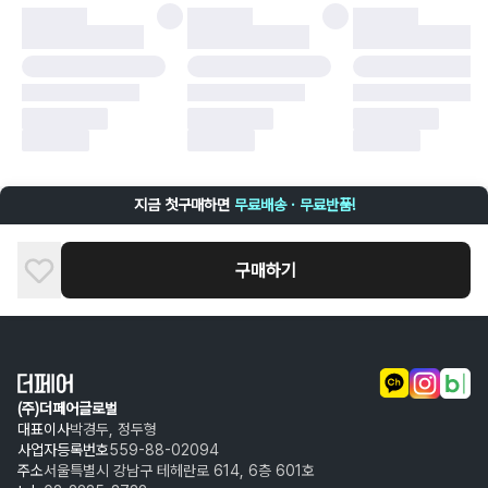
·
배송 중 파손
구매자 귀책에 해당하는 문제 예시
·
단순 변심
·
주문 실수
·
상품 훼손 및 택 제거
반품 및 환불이 불가한 경우
·
상품 배송 완료 이후 7일이 초과되어 자동 구매 확정되거나, 구매자에 의해
구매확정 처리된 경우
·
상품 개봉 후 구매자의 과실로 인해 손상된 경우 (향수, 방향제 등 흔적이 남
지금 첫구매하면
무료배송 · 무료반품!
은 경우, 세탁/다림질 등을 통해 상품이 손상된 경우, 상품을 임의로 수선한
경우)
구매하기
(주)더페어글로벌
대표이사
박경두, 정두형
사업자등록번호
559-88-02094
주소
서울특별시 강남구 테헤란로 614, 6층 601호