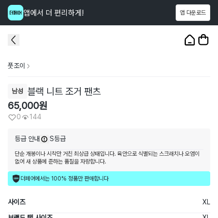
앱에서 더 편리하게!
앱 다운로드
이 상품을
144
명
이 보고 있어요
1
/
3
풋조이
블랙 니트 조거 팬츠
남성
65,000
원
0
144
등급 안내
S등급
단순 개봉이나 시착만 거친 최상급 상태입니다. 육안으로 식별되는 스크래치나 오염이
없어 새 상품에 준하는 품질을 자랑합니다.
더페어에서는 100% 정품만 판매합니다
사이즈
XL
브랜드 택 사이즈
XL