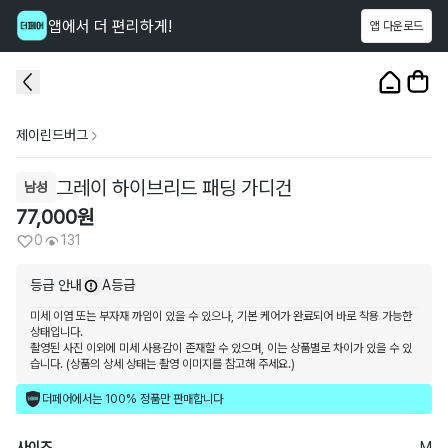
앱에서 더 편리하게!
앱 다운로드
이 상품을
131
명
이 보고 있어요
1
/
3
제이린드버그
그레이 하이브리드 패딩 가디건
남성
77,000
원
0
131
등급 안내
A등급
미세 이염 또는 부자재 까임이 있을 수 있으나, 기본 케어가 완료되어 바로 착용 가능한
상태입니다.
촬영된 사진 이외에 미세 사용감이 존재할 수 있으며, 이는 상품별로 차이가 있을 수 있
습니다. (상품의 상세 상태는 촬영 이미지를 참고해 주세요.)
더페어에서는 100% 정품만 판매합니다
사이즈
M