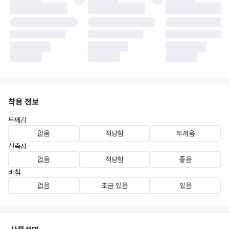
착용 정보
두께감
얇음
적당함
두꺼움
신축성
없음
적당함
좋음
비침
없음
조금 있음
있음