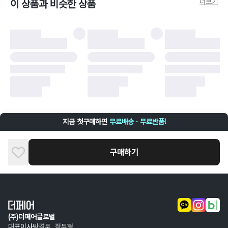
더보기
이 상품과 비슷한 상품
비율만큼 반환됩니다.
더페어 귀책에 해당하는 문제 예시
·
오배송
·
배송 중 파손
구매자 귀책에 해당하는 문제 예시
·
단순 변심
·
주문 실수
·
상품 훼손 및 택 제거
반품 및 환불이 불가한 경우
·
상품 배송 완료 이후 7일이 초과되어 자동 구매 확정되거나, 구매자에 의해
구매확정 처리된 경우
·
상품 개봉 후 구매자의 과실로 인해 손상된 경우 (향수, 방향제 등 흔적이 남
지금 첫구매하면
무료배송 · 무료반품!
은 경우, 세탁/다림질 등을 통해 상품이 손상된 경우, 상품을 임의로 수선한
경우)
구매하기
(주)더페어글로벌
대표이사
박경두, 정두형