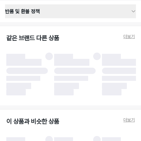
반품 및 환불 정책
반품 배송 안내
·
반품 신청일로부터 영업일 기준 2-3일 이내 택배 기사님이 비대면 방문 회수
합니다.
더보기
같은 브랜드 다른 상품
·
반품 수거 택배사 : 우체국
·
반품 배송비 : 6,000원
반품 및 환불 시 주의사항
·
반품/환불 시 택을 제거하면 반품이 불가합니다.
·
반품/환불 처리 완료 후 카드사 및 결제 방식에 따라 환불 기간은 상이할 수
있습니다.
·
반품 검수 결과에 따라 반품이 반려되거나 반품 배송비가 청구될 수 있습니
다. (반품 배송비 6,000원 청구)
·
반품 책임 소재에 따라 반품 배송비 부담 방식이 달라질 수 있습니다.
·
반품 요청 이후 택배사에 반품 요청되어 택배 기사님에게 수거 지시가 완료된
이후에는 수거지 변경이 불가합니다.
·
반품/환불 사유가 더페어의 귀책에 해당하는 문제일 경우, 반품 배송비는 더
페어 측에서 부담합니다.
·
주문 시 사용한 더페어머니 및 포인트는 만료 기간이 남아있을 경우, 사용된
더보기
이 상품과 비슷한 상품
비율만큼 반환됩니다.
더페어 귀책에 해당하는 문제 예시
·
오배송
·
배송 중 파손