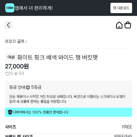
앱에서 더 편리하게!
앱 다운로드
이 상품을
59
명
이 보고 있어요
1
/
4
르꼬끄 골프
화이트 핑크 배색 와이드 챙 버킷햇
여성
27,000
원
0
59
등급 안내
S등급
단순 개봉이나 시착만 거친 최상급 상태입니다. 육안으로 식별되는 스크래치나 오염이
없어 새 상품에 준하는 품질을 자랑합니다.
더페어에서는 100% 정품만 판매합니다
사이즈
FREE
브랜드 택 사이즈
FREE(56)