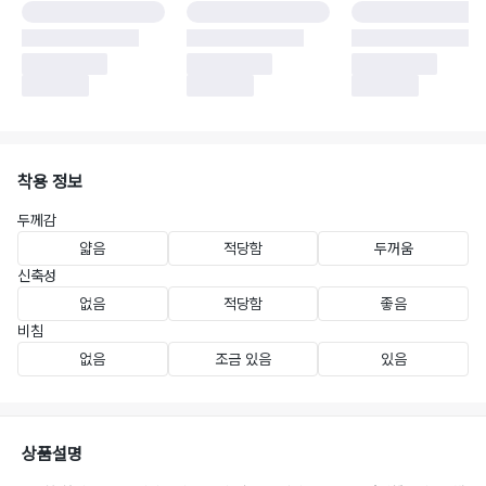
착용 정보
두께감
얇음
적당함
두꺼움
신축성
없음
적당함
좋음
비침
없음
조금 있음
있음
상품설명