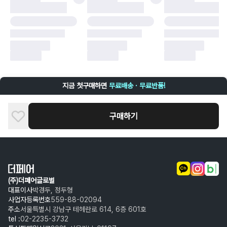
구매자 귀책에 해당하는 문제 예시
·
단순 변심
·
주문 실수
·
상품 훼손 및 택 제거
반품 및 환불이 불가한 경우
·
상품 배송 완료 이후 7일이 초과되어 자동 구매 확정되거나, 구매자에 의해
구매확정 처리된 경우
·
상품 개봉 후 구매자의 과실로 인해 손상된 경우 (향수, 방향제 등 흔적이 남
지금 첫구매하면
무료배송 · 무료반품!
은 경우, 세탁/다림질 등을 통해 상품이 손상된 경우, 상품을 임의로 수선한
경우)
구매하기
(주)더페어글로벌
대표이사
박경두, 정두형
사업자등록번호
559-88-02094
주소
서울특별시 강남구 테헤란로 614, 6층 601호
tel :
02-2235-3732