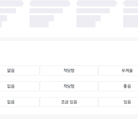
얇음
적당함
두꺼움
없음
적당함
좋음
없음
조금 있음
있음