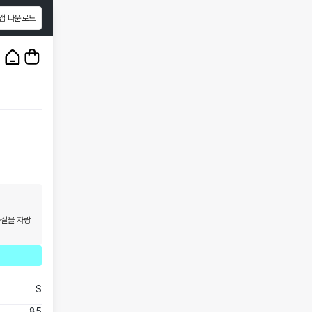
앱 다운로드
1
/
3
품질을 자랑
S
85