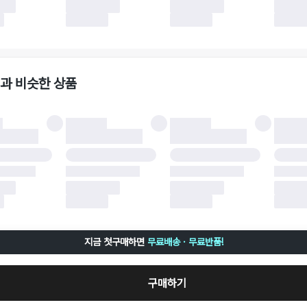
 사유가 더페어의 귀책에 해당하는 문제일 경우, 반품 배송비는 더페어 측에서 부담
사용한 더페어머니 및 포인트는 만료 기간이 남아있을 경우, 사용된 비율만큼 반환됩
책에 해당하는 문제 예시
파손
과 비슷한 상품
책에 해당하는 문제 예시
및 택 제거
불이 불가한 경우
 완료 이후 7일이 초과되어 자동 구매 확정되거나, 구매자에 의해 구매확정 처리된 
 후 구매자의 과실로 인해 손상된 경우 (향수, 방향제 등 흔적이 남은 경우, 세탁/다
 손상된 경우, 상품을 임의로 수선한 경우)
지금 첫구매하면
무료배송 · 무료반품!
구매하기