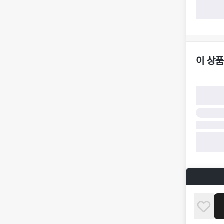
가합니다.
·
반품/환불
·
주문 시 
더페어 귀
·
오배송
·
배송 중 
이 상품
구매자 귀
·
단순 변심
·
주문 실수
·
상품 훼손 
반품 및 환
·
상품 배송
·
상품 개봉
해 상품이