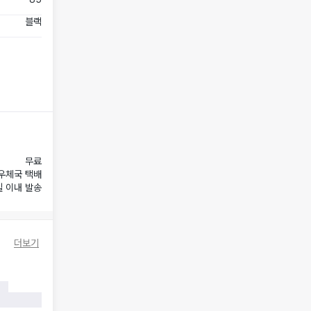
블랙
무료
우체국 택배
일 이내 발송
더보기