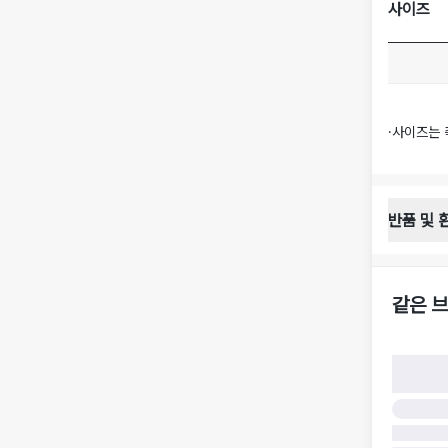
사이즈
·
사이즈는 
반품 및 
반품 배송 
·
반품 신청
·
반품 수거 
같은 브
·
반품 배송비
반품 및 환
·
반품/환불
·
반품/환불
·
반품 검수
구)
·
반품 책임
·
반품 요청