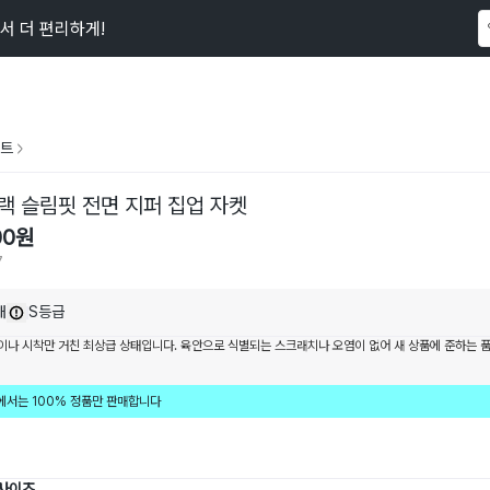
서 더 편리하게!
이 상품을
57
명
이 보고 있어요
트
랙 슬림핏 전면 지퍼 집업 자켓
00
원
7
내
S등급
이나 시착만 거친 최상급 상태입니다. 육안으로 식별되는 스크래치나 오염이 없어 새 상품에 준하는 
에서는 100% 정품만 판매합니다
 사이즈