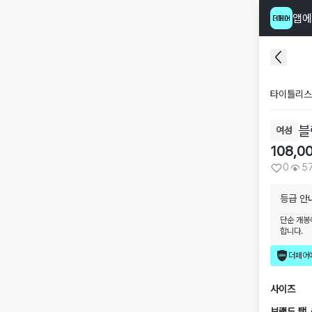
앱에
타이틀리스
블
여성
108,0
0
5
등급 안
단순 개봉
합니다.
더페어
사이즈
브랜드 택