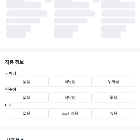
착용 정보
두께감
얇음
적당함
두꺼움
신축성
없음
적당함
좋음
비침
없음
조금 있음
있음