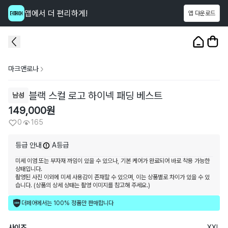
앱에서 더 편리하게!
앱 다운로드
이 상품을
165
명
이 보고 있어요
1
/
3
마크앤로나
블랙 스컬 로고 하이넥 패딩 베스트
남성
149,000
원
0
165
등급 안내
A등급
미세 이염 또는 부자재 까임이 있을 수 있으나, 기본 케어가 완료되어 바로 착용 가능한
상태입니다.
촬영된 사진 이외에 미세 사용감이 존재할 수 있으며, 이는 상품별로 차이가 있을 수 있
습니다. (상품의 상세 상태는 촬영 이미지를 참고해 주세요.)
더페어에서는 100% 정품만 판매합니다
사이즈
XXL