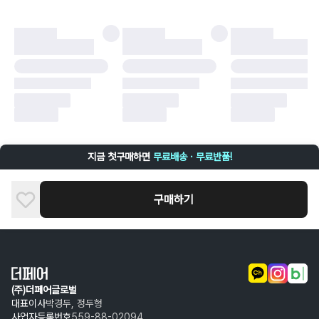
더페어 귀책에 해당하는 문제 예시
·
오배송
·
배송 중 파손
구매자 귀책에 해당하는 문제 예시
·
단순 변심
·
주문 실수
·
상품 훼손 및 택 제거
반품 및 환불이 불가한 경우
·
상품 배송 완료 이후 7일이 초과되어 자동 구매 확정되거나, 구매자에 의해
구매확정 처리된 경우
·
상품 개봉 후 구매자의 과실로 인해 손상된 경우 (향수, 방향제 등 흔적이 남
지금 첫구매하면
무료배송 · 무료반품!
은 경우, 세탁/다림질 등을 통해 상품이 손상된 경우, 상품을 임의로 수선한
경우)
구매하기
(주)더페어글로벌
대표이사
박경두, 정두형
사업자등록번호
559-88-02094