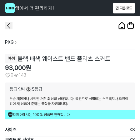
앱에서 더 편리하게!
앱 다운로드
이 상품을
143
명
이 보고 있어요
1
/
3
PXG
블랙 배색 웨이스트 밴드 플리츠 스커트
여성
93,000
원
0
143
등급 안내
S등급
단순 개봉이나 시착만 거친 최상급 상태입니다. 육안으로 식별되는 스크래치나 오염이
없어 새 상품에 준하는 품질을 자랑합니다.
더페어에서는 100% 정품만 판매합니다
사이즈
XS
브랜드 택 사이즈
XS