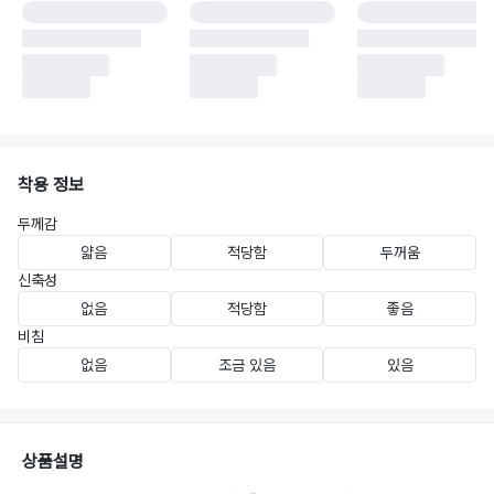
착용 정보
두께감
얇음
적당함
두꺼움
신축성
없음
적당함
좋음
비침
없음
조금 있음
있음
상품설명