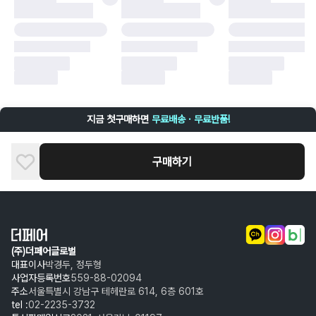
구매자 귀책에 해당하는 문제 예시
·
단순 변심
·
주문 실수
·
상품 훼손 및 택 제거
반품 및 환불이 불가한 경우
·
상품 배송 완료 이후 7일이 초과되어 자동 구매 확정되거나, 구매자에 의해
구매확정 처리된 경우
·
상품 개봉 후 구매자의 과실로 인해 손상된 경우 (향수, 방향제 등 흔적이 남
지금 첫구매하면
무료배송 · 무료반품!
은 경우, 세탁/다림질 등을 통해 상품이 손상된 경우, 상품을 임의로 수선한
경우)
구매하기
(주)더페어글로벌
대표이사
박경두, 정두형
사업자등록번호
559-88-02094
주소
서울특별시 강남구 테헤란로 614, 6층 601호
tel :
02-2235-3732