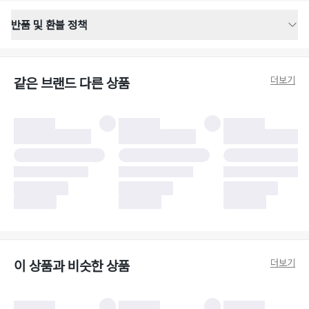
반품 및 환불 정책
반품 배송 안내
·
반품 신청일로부터 영업일 기준 2-3일 이내 택배 기사님이 비대면 방문 회수
합니다.
더보기
같은 브랜드 다른 상품
·
반품 수거 택배사 : 우체국
·
반품 배송비 : 6,000원
반품 및 환불 시 주의사항
·
반품/환불 시 택을 제거하면 반품이 불가합니다.
·
반품/환불 처리 완료 후 카드사 및 결제 방식에 따라 환불 기간은 상이할 수
있습니다.
·
반품 검수 결과에 따라 반품이 반려되거나 반품 배송비가 청구될 수 있습니
다. (반품 배송비 6,000원 청구)
·
반품 책임 소재에 따라 반품 배송비 부담 방식이 달라질 수 있습니다.
·
반품 요청 이후 택배사에 반품 요청되어 택배 기사님에게 수거 지시가 완료된
이후에는 수거지 변경이 불가합니다.
·
반품/환불 사유가 더페어의 귀책에 해당하는 문제일 경우, 반품 배송비는 더
페어 측에서 부담합니다.
·
주문 시 사용한 더페어머니 및 포인트는 만료 기간이 남아있을 경우, 사용된
더보기
이 상품과 비슷한 상품
비율만큼 반환됩니다.
더페어 귀책에 해당하는 문제 예시
·
오배송
·
배송 중 파손