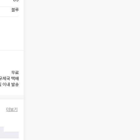
블루
무료
우체국 택배
일 이내 발송
더보기