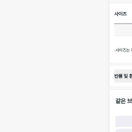
사이즈
·
사이즈는 
반품 및 
반품 배송 
·
반품 신청
·
반품 수거 
같은 브
·
반품 배송비
반품 및 환
·
반품/환불
·
반품/환불
·
반품 검수
구)