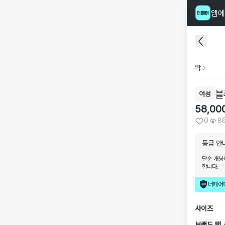
앱에
왁
블
여성
58,00
0
8
등급 안
단순 개봉
합니다.
더페어
사이즈
브랜드 택