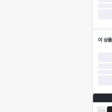
·
반품 책임
·
반품 요청
가합니다.
·
반품/환불
·
주문 시 
더페어 귀
·
오배송
·
배송 중 
이 상품
구매자 귀
·
단순 변심
·
주문 실수
·
상품 훼손 
반품 및 환
·
상품 배송
·
상품 개봉
해 상품이