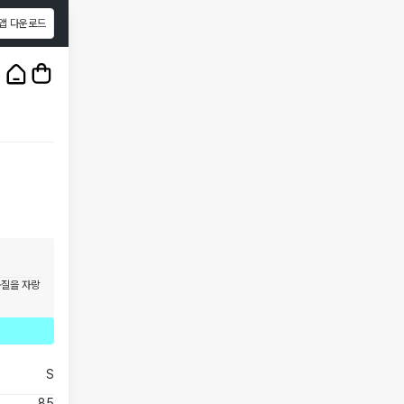
앱 다운로드
1
/
3
품질을 자랑
S
85