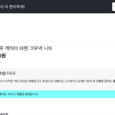
서 더 편리하게!
이 상품을
86
명
이 보고 있어요
루 캐릭터 와펜 크루넥 니트
0
원
6
내
S등급
이나 시착만 거친 최상급 상태입니다. 육안으로 식별되는 스크래치나 오염이 없어 새 상품에 준하는 
에서는 100% 정품만 판매합니다
 사이즈