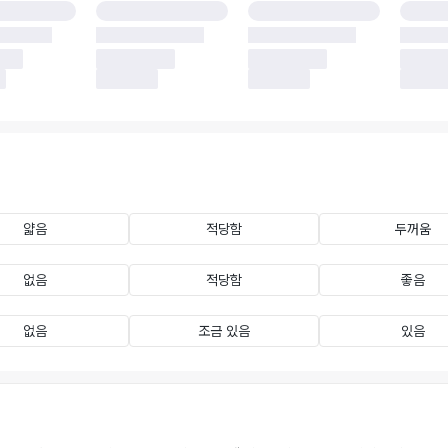
얇음
적당함
두꺼움
없음
적당함
좋음
없음
조금 있음
있음