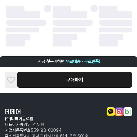
·
오배송
·
배송 중 파손
구매자 귀책에 해당하는 문제 예시
·
단순 변심
·
주문 실수
·
상품 훼손 및 택 제거
반품 및 환불이 불가한 경우
·
상품 배송 완료 이후 7일이 초과되어 자동 구매 확정되거나, 구매자에 의해
구매확정 처리된 경우
·
상품 개봉 후 구매자의 과실로 인해 손상된 경우 (향수, 방향제 등 흔적이 남
지금 첫구매하면
무료배송 · 무료반품!
은 경우, 세탁/다림질 등을 통해 상품이 손상된 경우, 상품을 임의로 수선한
경우)
구매하기
(주)더페어글로벌
대표이사
박경두, 정두형
사업자등록번호
559-88-02094
주소
서울특별시 강남구 테헤란로 614, 6층 601호