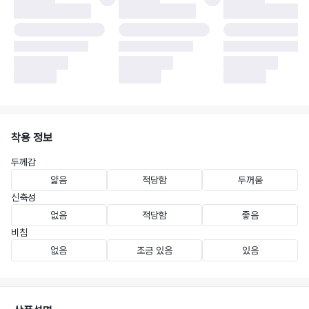
착용 정보
두께감
얇음
적당함
두꺼움
신축성
없음
적당함
좋음
비침
없음
조금 있음
있음