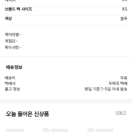
브랜드 택 사이즈
XS
색상
블루
케어라벨
-
계절감
-
특이사항
-
배송정보
배송비
무료
택배사
우체국 택배
출고 정보
평일 기준 1-5일 이내 발송
더보기
오늘 들어온 신상품