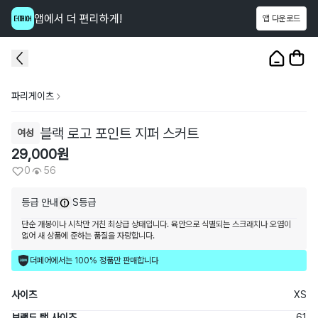
앱에서 더 편리하게!
앱 다운로드
이 상품을
56
명
이 보고 있어요
1
/
3
파리게이츠
블랙 로고 포인트 지퍼 스커트
여성
29,000
원
0
56
등급 안내
S등급
단순 개봉이나 시착만 거친 최상급 상태입니다. 육안으로 식별되는 스크래치나 오염이
없어 새 상품에 준하는 품질을 자랑합니다.
더페어에서는 100% 정품만 판매합니다
사이즈
XS
브랜드 택 사이즈
61