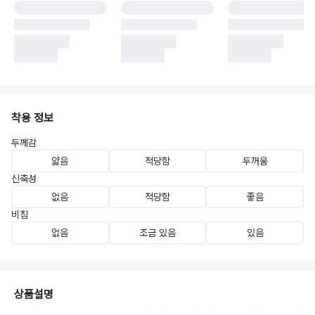
착용 정보
두께감
얇음
적당함
두꺼움
신축성
없음
적당함
좋음
비침
없음
조금 있음
있음
상품설명