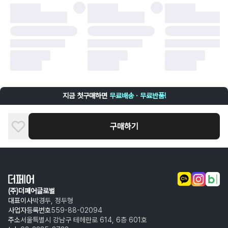
·
배송 중 파손
구매자 귀책에 해당하는 문제 예시
·
단순 변심
·
주문 실수
·
상품 훼손 및 택 제거
반품 및 환불이 불가한 경우
·
상품 배송 완료 이후 7일이 초과되어 자동 구매 확정되거나, 구매자에 의해
구매확정 처리된 경우
·
상품 개봉 후 구매자의 과실로 인해 손상된 경우 (향수, 방향제 등 흔적이 남
지금 첫구매하면
무료배송 · 무료반품!
은 경우, 세탁/다림질 등을 통해 상품이 손상된 경우, 상품을 임의로 수선한
경우)
구매하기
(주)더페어글로벌
대표이사
박경두, 정두형
사업자등록번호
559-88-02094
주소
서울특별시 강남구 테헤란로 614, 6층 601호