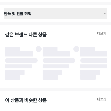
반품 및 환불 정책
반품 배송 안내
·
반품 신청일로부터 영업일 기준 2-3일 이내 택배 기사님이 비대면 방문 회수
합니다.
더보기
같은 브랜드 다른 상품
·
반품 수거 택배사 : 우체국
·
반품 배송비 : 6,000원
반품 및 환불 시 주의사항
·
반품/환불 시 택을 제거하면 반품이 불가합니다.
·
반품/환불 처리 완료 후 카드사 및 결제 방식에 따라 환불 기간은 상이할 수
있습니다.
·
반품 검수 결과에 따라 반품이 반려되거나 반품 배송비가 청구될 수 있습니
다. (반품 배송비 6,000원 청구)
·
반품 책임 소재에 따라 반품 배송비 부담 방식이 달라질 수 있습니다.
·
반품 요청 이후 택배사에 반품 요청되어 택배 기사님에게 수거 지시가 완료된
이후에는 수거지 변경이 불가합니다.
·
반품/환불 사유가 더페어의 귀책에 해당하는 문제일 경우, 반품 배송비는 더
페어 측에서 부담합니다.
·
주문 시 사용한 더페어머니 및 포인트는 만료 기간이 남아있을 경우, 사용된
더보기
이 상품과 비슷한 상품
비율만큼 반환됩니다.
더페어 귀책에 해당하는 문제 예시
·
오배송