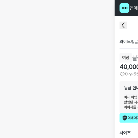
앱에
와이드앵글
블
여성
40,00
0
6
등급 안
미세 이염
촬영된 사
이미지를 
더페어
사이즈