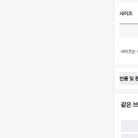
사이즈
·
사이즈는 
반품 및 
반품 배송 
·
반품 신청
·
반품 수거 
같은 브
·
반품 배송비
반품 및 환
·
반품/환불
·
반품/환불
·
반품 검수
구)