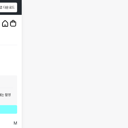
앱 다운로드
1
/
3
태는 촬영
M