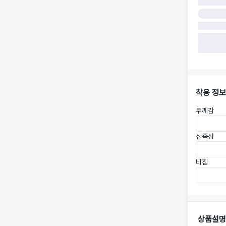
착용 정보
두께감
신축성
비침
상품설명