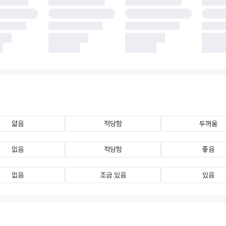
얇음
적당함
두꺼움
없음
적당함
좋음
없음
조금 있음
있음