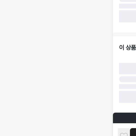
·
반품 책임
·
반품 요청
가합니다.
·
반품/환불
·
주문 시 
더페어 귀
·
오배송
·
배송 중 
이 상품
구매자 귀
·
단순 변심
·
주문 실수
·
상품 훼손 
반품 및 환
·
상품 배송
·
상품 개봉
해 상품이