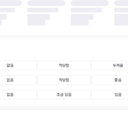
얇음
적당함
두꺼움
없음
적당함
좋음
없음
조금 있음
있음