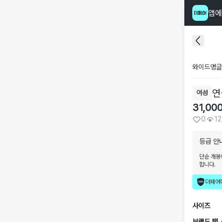
앱에
와이드앵글
연
여성
31,00
0
12
등급 안
단순 개봉
합니다.
더페어
사이즈
브랜드 택