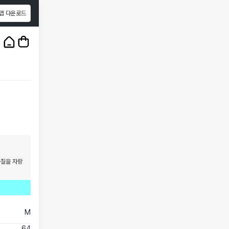
앱 다운로드
1
/
3
품질을 자랑
M
64