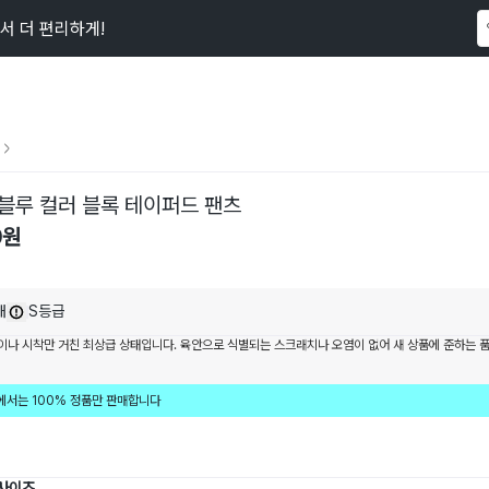
서 더 편리하게!
이 상품을
12
명
이 보고 있어요
블루 컬러 블록 테이퍼드 팬츠
0
원
내
S등급
이나 시착만 거친 최상급 상태입니다. 육안으로 식별되는 스크래치나 오염이 없어 새 상품에 준하는 
에서는 100% 정품만 판매합니다
 사이즈