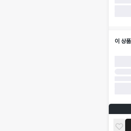
·
반품 요청
가합니다.
·
반품/환불
·
주문 시 
더페어 귀
·
오배송
·
배송 중 
이 상품
구매자 귀
·
단순 변심
·
주문 실수
·
상품 훼손 
반품 및 환
·
상품 배송
·
상품 개봉
해 상품이