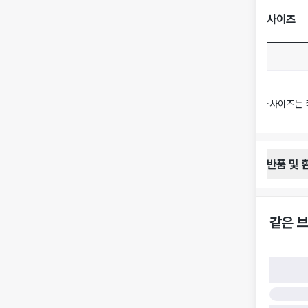
사이즈
·
사이즈는 
반품 및 
반품 배송 
·
반품 신청
·
반품 수거 
같은 브
·
반품 배송비
반품 및 환
·
반품/환불
·
반품/환불
·
반품 검수
구)
·
반품 책임