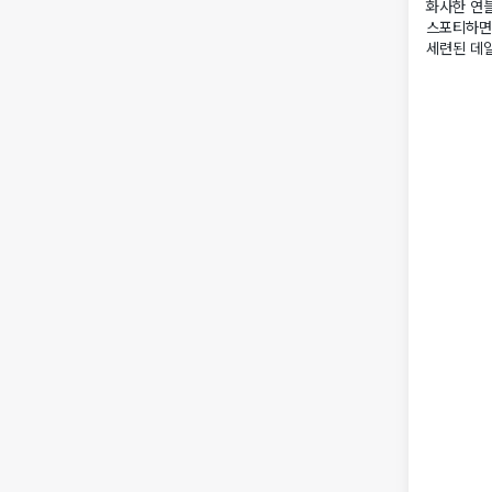
화사한 연블
스포티하면
세련된 데