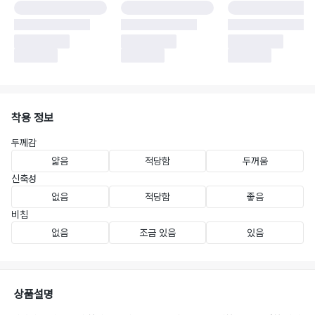
착용 정보
두께감
얇음
적당함
두꺼움
신축성
없음
적당함
좋음
비침
없음
조금 있음
있음
상품설명