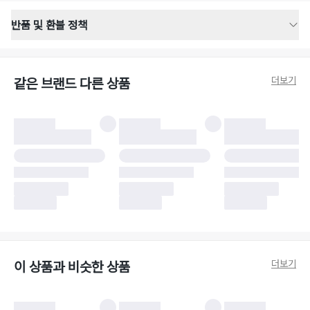
반품 및 환불 정책
반품 배송 안내
·
반품 신청일로부터 영업일 기준 2-3일 이내 택배 기사님이 비대면 방문 회수
합니다.
더보기
같은 브랜드 다른 상품
·
반품 수거 택배사 : 우체국
·
반품 배송비 : 6,000원
반품 및 환불 시 주의사항
·
반품/환불 시 택을 제거하면 반품이 불가합니다.
·
반품/환불 처리 완료 후 카드사 및 결제 방식에 따라 환불 기간은 상이할 수
있습니다.
·
반품 검수 결과에 따라 반품이 반려되거나 반품 배송비가 청구될 수 있습니
다. (반품 배송비 6,000원 청구)
·
반품 책임 소재에 따라 반품 배송비 부담 방식이 달라질 수 있습니다.
·
반품 요청 이후 택배사에 반품 요청되어 택배 기사님에게 수거 지시가 완료된
이후에는 수거지 변경이 불가합니다.
·
반품/환불 사유가 더페어의 귀책에 해당하는 문제일 경우, 반품 배송비는 더
페어 측에서 부담합니다.
·
주문 시 사용한 더페어머니 및 포인트는 만료 기간이 남아있을 경우, 사용된
더보기
이 상품과 비슷한 상품
비율만큼 반환됩니다.
더페어 귀책에 해당하는 문제 예시
·
오배송
·
배송 중 파손