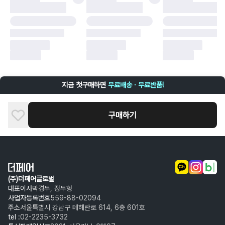
구매자 귀책에 해당하는 문제 예시
·
단순 변심
·
주문 실수
·
상품 훼손 및 택 제거
반품 및 환불이 불가한 경우
·
상품 배송 완료 이후 7일이 초과되어 자동 구매 확정되거나, 구매자에 의해
구매확정 처리된 경우
·
상품 개봉 후 구매자의 과실로 인해 손상된 경우 (향수, 방향제 등 흔적이 남
지금 첫구매하면
무료배송 · 무료반품!
은 경우, 세탁/다림질 등을 통해 상품이 손상된 경우, 상품을 임의로 수선한
경우)
구매하기
(주)더페어글로벌
대표이사
박경두, 정두형
사업자등록번호
559-88-02094
주소
서울특별시 강남구 테헤란로 614, 6층 601호
tel :
02-2235-3732