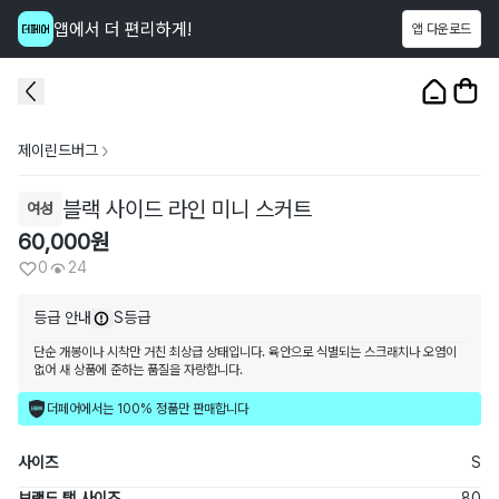
앱에서 더 편리하게!
앱 다운로드
이 상품을
24
명
이 보고 있어요
1
/
3
제이린드버그
블랙 사이드 라인 미니 스커트
여성
60,000
원
0
24
등급 안내
S등급
단순 개봉이나 시착만 거친 최상급 상태입니다. 육안으로 식별되는 스크래치나 오염이
없어 새 상품에 준하는 품질을 자랑합니다.
더페어에서는 100% 정품만 판매합니다
사이즈
S
브랜드 택 사이즈
80