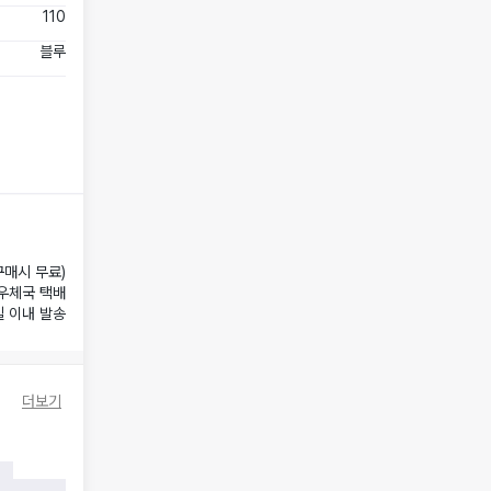
110
블루
구매시 무료)
우체국 택배
일 이내 발송
더보기