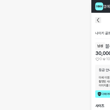
앱에
나이키 골
블
남성
30,00
0
1
등급 안
미세 이염
촬영된 사
이미지를 
더페어
사이즈