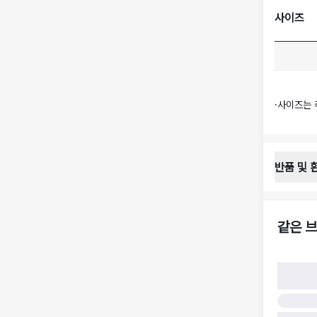
사이즈
·
사이즈는 
반품 및 
반품 배송 
·
반품 신청
·
반품 수거 
같은 브
·
반품 배송비
반품 및 환
·
반품/환불
·
반품/환불
·
반품 검수
구)
·
반품 책임