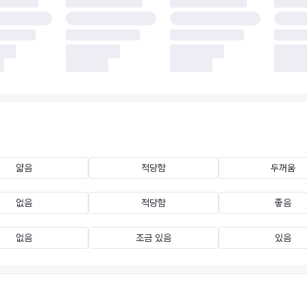
얇음
적당함
두꺼움
없음
적당함
좋음
없음
조금 있음
있음