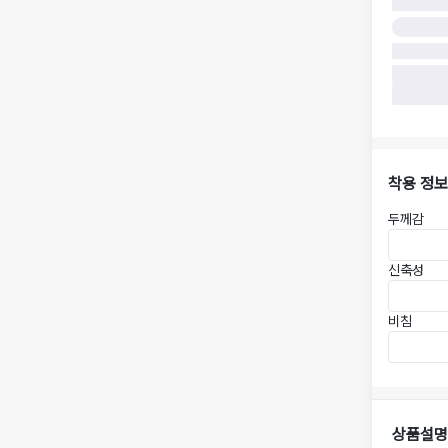
착용 정보
두께감
신축성
비침
상품설명