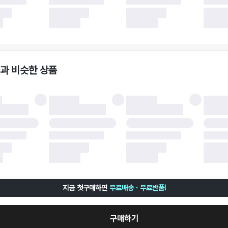
 이후 택배사에 반품 요청되어 택배 기사님에게 수거 지시가 완료된 이후에는 수거지
 사유가 더페어의 귀책에 해당하는 문제일 경우, 반품 배송비는 더페어 측에서 부담
사용한 더페어머니 및 포인트는 만료 기간이 남아있을 경우, 사용된 비율만큼 반환됩
책에 해당하는 문제 예시
파손
과 비슷한 상품
책에 해당하는 문제 예시
및 택 제거
불이 불가한 경우
 완료 이후 7일이 초과되어 자동 구매 확정되거나, 구매자에 의해 구매확정 처리된 
 후 구매자의 과실로 인해 손상된 경우 (향수, 방향제 등 흔적이 남은 경우, 세탁/다
 손상된 경우, 상품을 임의로 수선한 경우)
지금 첫구매하면
무료배송 · 무료반품!
구매하기