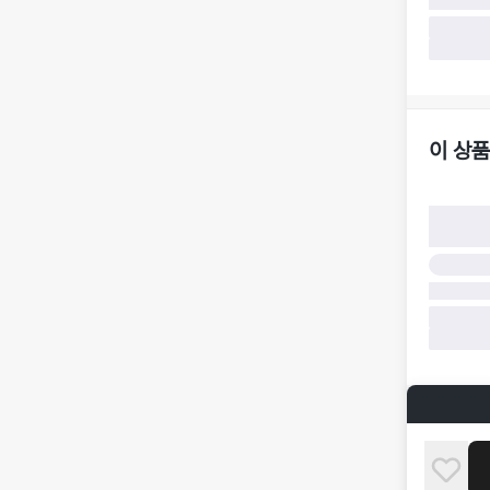
·
반품 요청
가합니다.
·
반품/환불
·
주문 시 
더페어 귀
·
오배송
·
배송 중 
이 상품
구매자 귀
·
단순 변심
·
주문 실수
·
상품 훼손 
반품 및 환
·
상품 배송
·
상품 개봉
해 상품이