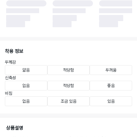
착용 정보
두께감
얇음
적당함
두꺼움
신축성
없음
적당함
좋음
비침
없음
조금 있음
있음
상품설명