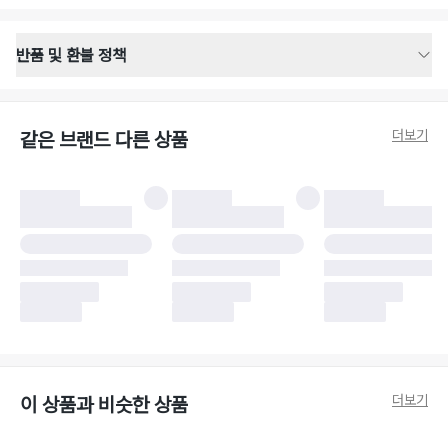
반품 및 환불 정책
반품 배송 안내
·
반품 신청일로부터 영업일 기준 2-3일 이내 택배 기사님이 비대면 방문 회수
합니다.
더보기
같은 브랜드 다른 상품
·
반품 수거 택배사 : 우체국
·
반품 배송비 : 6,000원
반품 및 환불 시 주의사항
·
반품/환불 시 택을 제거하면 반품이 불가합니다.
·
반품/환불 처리 완료 후 카드사 및 결제 방식에 따라 환불 기간은 상이할 수
있습니다.
·
반품 검수 결과에 따라 반품이 반려되거나 반품 배송비가 청구될 수 있습니
다. (반품 배송비 6,000원 청구)
·
반품 책임 소재에 따라 반품 배송비 부담 방식이 달라질 수 있습니다.
·
반품 요청 이후 택배사에 반품 요청되어 택배 기사님에게 수거 지시가 완료된
이후에는 수거지 변경이 불가합니다.
·
반품/환불 사유가 더페어의 귀책에 해당하는 문제일 경우, 반품 배송비는 더
페어 측에서 부담합니다.
·
주문 시 사용한 더페어머니 및 포인트는 만료 기간이 남아있을 경우, 사용된
더보기
이 상품과 비슷한 상품
비율만큼 반환됩니다.
더페어 귀책에 해당하는 문제 예시
·
오배송