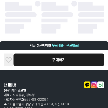
·
배송 중 파손
구매자 귀책에 해당하는 문제 예시
·
단순 변심
·
주문 실수
·
상품 훼손 및 택 제거
반품 및 환불이 불가한 경우
·
상품 배송 완료 이후 7일이 초과되어 자동 구매 확정되거나, 구매자에 의해
구매확정 처리된 경우
·
상품 개봉 후 구매자의 과실로 인해 손상된 경우 (향수, 방향제 등 흔적이 남
지금 첫구매하면
무료배송 · 무료반품!
은 경우, 세탁/다림질 등을 통해 상품이 손상된 경우, 상품을 임의로 수선한
경우)
구매하기
(주)더페어글로벌
대표이사
박경두, 정두형
사업자등록번호
559-88-02094
주소
서울특별시 강남구 테헤란로 614, 6층 601호