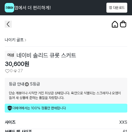
앱에서 더 편리하게!
앱 다운로드
이 상품을
27
명
이 보고 있어요
1
/
3
나이키 골프
네이비 솔리드 큐롯 스커트
여성
30,600
원
0
27
등급 안내
S등급
단순 개봉이나 시착만 거친 최상급 상태입니다. 육안으로 식별되는 스크래치나 오염이
없어 새 상품에 준하는 품질을 자랑합니다.
더페어에서는 100% 정품만 판매합니다
사이즈
XXS
브랜드 택 사이즈
61