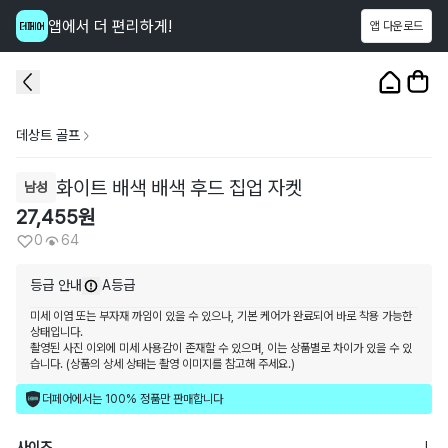
앱에서 더 편리하게!
앱 다운로드
이 상품을
64
명
이 보고 있어요
1
/
3
데상트 골프
화이트 배색 배색 후드 집업 자켓
남성
27,455
원
0
64
등급 안내
A등급
미세 이염 또는 부자재 까임이 있을 수 있으나, 기본 케어가 완료되어 바로 착용 가능한
상태입니다.
촬영된 사진 이외에 미세 사용감이 존재할 수 있으며, 이는 상품별로 차이가 있을 수 있
습니다. (상품의 상세 상태는 촬영 이미지를 참고해 주세요.)
더페어에서는 100% 정품만 판매합니다
사이즈
L