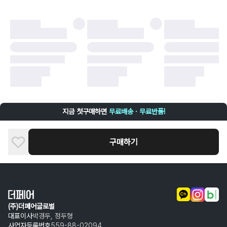
더페어 귀책에 해당하는 문제 예시
·
오배송
·
배송 중 파손
구매자 귀책에 해당하는 문제 예시
·
단순 변심
·
주문 실수
·
상품 훼손 및 택 제거
반품 및 환불이 불가한 경우
·
상품 배송 완료 이후 7일이 초과되어 자동 구매 확정되거나, 구매자에 의해
구매확정 처리된 경우
·
상품 개봉 후 구매자의 과실로 인해 손상된 경우 (향수, 방향제 등 흔적이 남
지금 첫구매하면
무료배송 · 무료반품!
은 경우, 세탁/다림질 등을 통해 상품이 손상된 경우, 상품을 임의로 수선한
경우)
구매하기
(주)더페어글로벌
대표이사
박경두, 정두형
사업자등록번호
559-88-02094