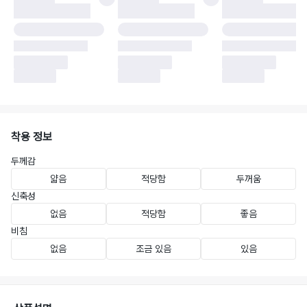
착용 정보
두께감
얇음
적당함
두꺼움
신축성
없음
적당함
좋음
비침
없음
조금 있음
있음