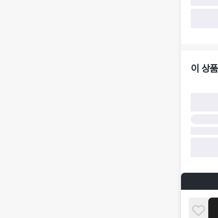
·
반품 요청
가합니다.
·
반품/환불
·
주문 시 
더페어 귀
·
오배송
·
배송 중 
이 상품
구매자 귀
·
단순 변심
·
주문 실수
·
상품 훼손 
반품 및 환
·
상품 배송
·
상품 개봉
해 상품이