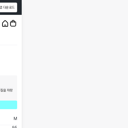
앱 다운로드
1
/
3
품질을 자랑
M
95