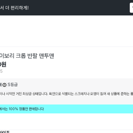
서 더 편리하게!
이 상품을
165
명
이 보고 있어요
이보리 크롭 반팔 맨투맨
0
원
65
내
S등급
이나 시착만 거친 최상급 상태입니다. 육안으로 식별되는 스크래치나 오염이 없어 새 상품에 준하는 
에서는 100% 정품만 판매합니다
 사이즈