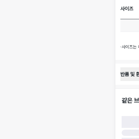
사이즈
·
사이즈는 
반품 및 
반품 배송 
·
반품 신청
·
반품 수거 
같은 브
·
반품 배송비
반품 및 환
·
반품/환불
·
반품/환불
·
반품 검수
구)
·
반품 책임