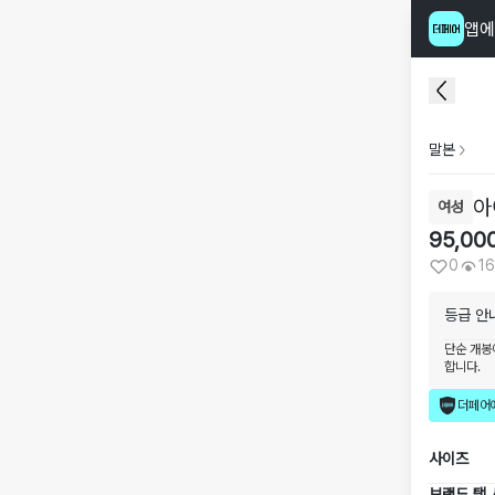
앱에
말본
아
여성
95,00
0
1
등급 안
단순 개봉
합니다.
더페어
사이즈
브랜드 택