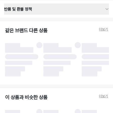
반품 및 환불 정책
반품 배송 안내
·
반품 신청일로부터 영업일 기준 2-3일 이내 택배 기사님이 비대면 방문 회수
합니다.
더보기
같은 브랜드 다른 상품
·
반품 수거 택배사 : 우체국
·
반품 배송비 : 6,000원
반품 및 환불 시 주의사항
·
반품/환불 시 택을 제거하면 반품이 불가합니다.
·
반품/환불 처리 완료 후 카드사 및 결제 방식에 따라 환불 기간은 상이할 수
있습니다.
·
반품 검수 결과에 따라 반품이 반려되거나 반품 배송비가 청구될 수 있습니
다. (반품 배송비 6,000원 청구)
·
반품 책임 소재에 따라 반품 배송비 부담 방식이 달라질 수 있습니다.
·
반품 요청 이후 택배사에 반품 요청되어 택배 기사님에게 수거 지시가 완료된
이후에는 수거지 변경이 불가합니다.
·
반품/환불 사유가 더페어의 귀책에 해당하는 문제일 경우, 반품 배송비는 더
페어 측에서 부담합니다.
·
주문 시 사용한 더페어머니 및 포인트는 만료 기간이 남아있을 경우, 사용된
더보기
이 상품과 비슷한 상품
비율만큼 반환됩니다.
더페어 귀책에 해당하는 문제 예시
·
오배송
·
배송 중 파손