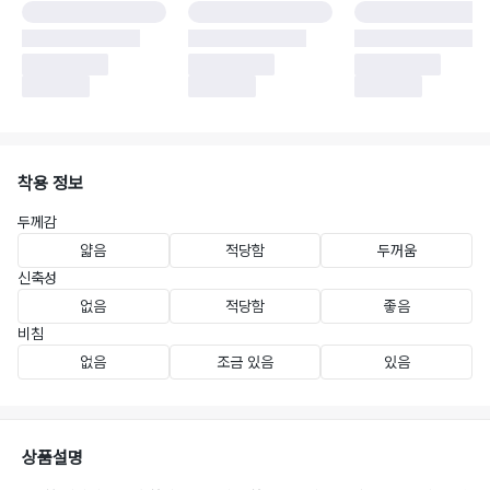
착용 정보
두께감
얇음
적당함
두꺼움
신축성
없음
적당함
좋음
비침
없음
조금 있음
있음
상품설명