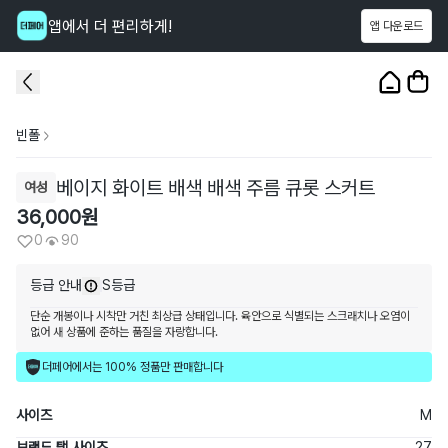
앱에서 더 편리하게!
앱 다운로드
이 상품을
90
명
이 보고 있어요
1
/
3
빈폴
베이지 화이트 배색 배색 주름 큐롯 스커트
여성
36,000
원
0
90
등급 안내
S등급
단순 개봉이나 시착만 거친 최상급 상태입니다. 육안으로 식별되는 스크래치나 오염이
없어 새 상품에 준하는 품질을 자랑합니다.
더페어에서는 100% 정품만 판매합니다
사이즈
M
브랜드 택 사이즈
27