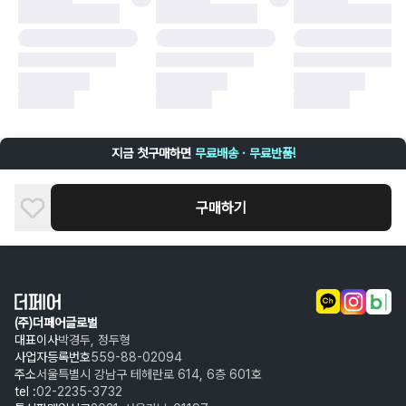
구매자 귀책에 해당하는 문제 예시
·
단순 변심
·
주문 실수
·
상품 훼손 및 택 제거
반품 및 환불이 불가한 경우
·
상품 배송 완료 이후 7일이 초과되어 자동 구매 확정되거나, 구매자에 의해
구매확정 처리된 경우
·
상품 개봉 후 구매자의 과실로 인해 손상된 경우 (향수, 방향제 등 흔적이 남
지금 첫구매하면
무료배송 · 무료반품!
은 경우, 세탁/다림질 등을 통해 상품이 손상된 경우, 상품을 임의로 수선한
경우)
구매하기
(주)더페어글로벌
대표이사
박경두, 정두형
사업자등록번호
559-88-02094
주소
서울특별시 강남구 테헤란로 614, 6층 601호
tel :
02-2235-3732