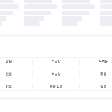
얇음
적당함
두꺼움
없음
적당함
좋음
없음
조금 있음
있음