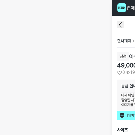
앱에
캘러웨이
아
남성
49,00
0
19
등급 안
미세 이염
촬영된 사
이미지를 
더페어
사이즈