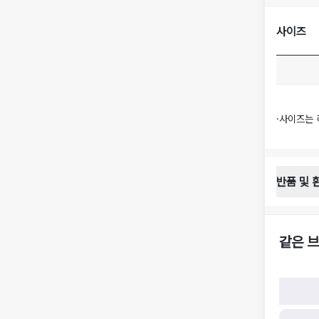
사이즈
·
사이즈는 
반품 및 
반품 배송 
·
반품 신청
·
반품 수거 
같은 브
·
반품 배송비
반품 및 환
·
반품/환불
·
반품/환불
·
반품 검수
구)