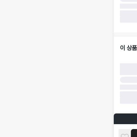
·
반품 책임
·
반품 요청
가합니다.
·
반품/환불
·
주문 시 
더페어 귀
·
오배송
·
배송 중 
이 상품
구매자 귀
·
단순 변심
·
주문 실수
·
상품 훼손 
반품 및 환
·
상품 배송
·
상품 개봉
해 상품이