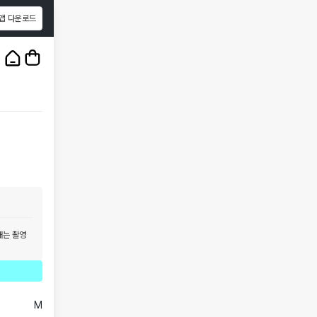
앱 다운로드
1
/
3
태는 촬영
M