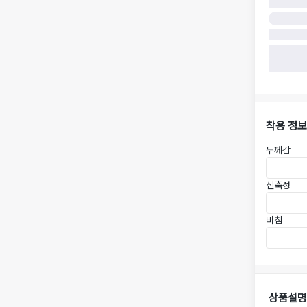
착용 정보
두께감
신축성
비침
상품설명