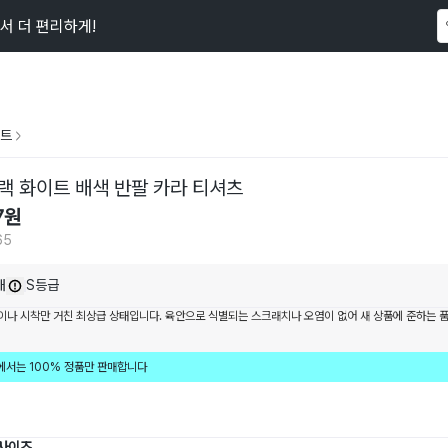
서 더 편리하게!
이 상품을
565
명
이 보고 있어요
트
랙 화이트 배색 반팔 카라 티셔츠
7
원
65
내
S등급
이나 시착만 거친 최상급 상태입니다. 육안으로 식별되는 스크래치나 오염이 없어 새 상품에 준하는 
에서는 100% 정품만 판매합니다
 사이즈