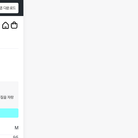
앱 다운로드
1
/
3
품질을 자랑
M
95