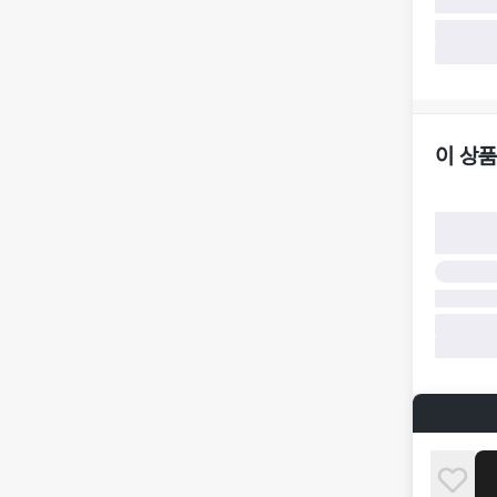
·
반품 요청
가합니다.
·
반품/환불
·
주문 시 
더페어 귀
·
오배송
·
배송 중 
이 상품
구매자 귀
·
단순 변심
·
주문 실수
·
상품 훼손 
반품 및 환
·
상품 배송
·
상품 개봉
해 상품이