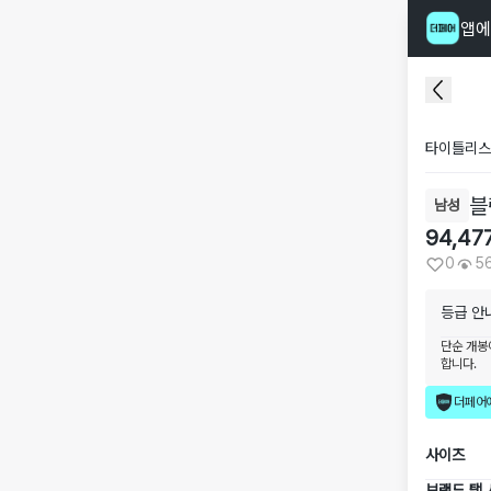
앱에
타이틀리스
블
남성
94,47
0
5
등급 안
단순 개봉
합니다.
더페어
사이즈
브랜드 택