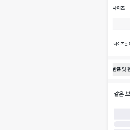
사이즈
·
사이즈는 
반품 및 
반품 배송 
·
반품 신청
·
반품 수거 
같은 브
·
반품 배송비
반품 및 환
·
반품/환불
·
반품/환불
·
반품 검수
구)
·
반품 책임