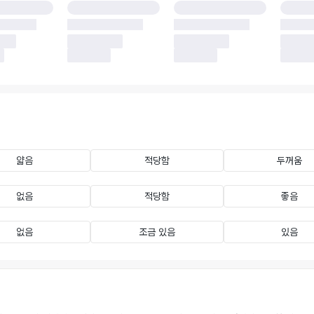
얇음
적당함
두꺼움
없음
적당함
좋음
없음
조금 있음
있음