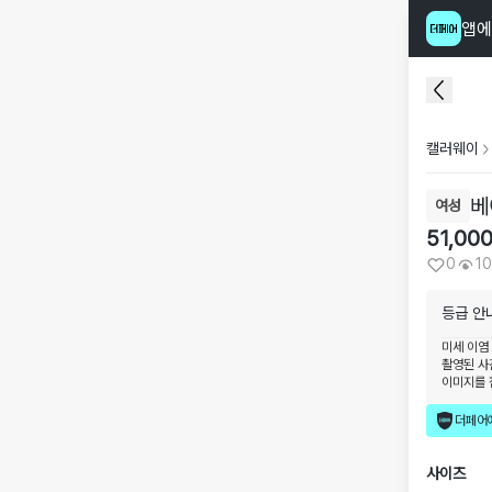
앱에
캘러웨이
베
여성
51,00
0
1
등급 안
미세 이염
촬영된 사
이미지를 
더페어
사이즈