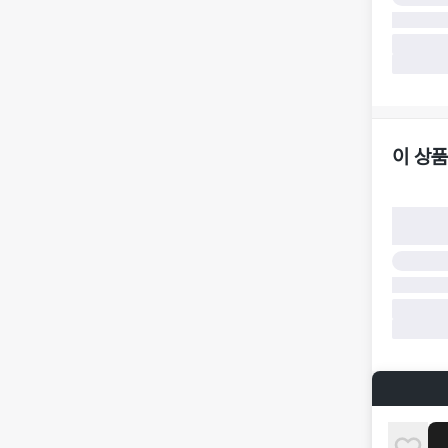
·
반품 책임
·
반품 요청
가합니다.
·
반품/환불
·
주문 시 
더페어 귀
·
오배송
·
배송 중 
이 상품
구매자 귀
·
단순 변심
·
주문 실수
·
상품 훼손 
반품 및 환
·
상품 배송
·
상품 개봉
해 상품이