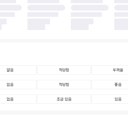
얇음
적당함
두꺼움
없음
적당함
좋음
없음
조금 있음
있음