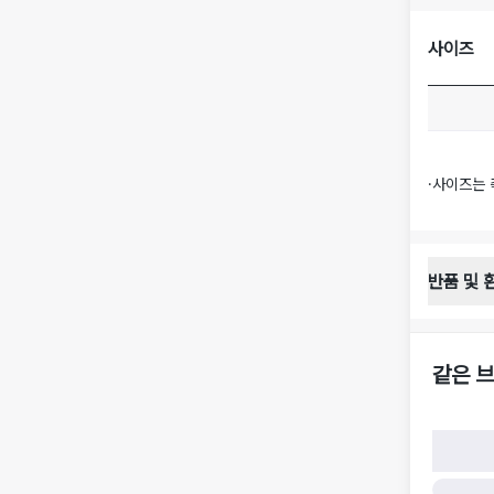
사이즈
·
사이즈는 
반품 및 
반품 배송 
·
반품 신청
·
반품 수거 
같은 브
·
반품 배송비
반품 및 환
·
반품/환불
·
반품/환불
·
반품 검수
구)