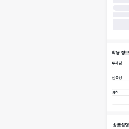
착용 정보
두께감
신축성
비침
상품설명