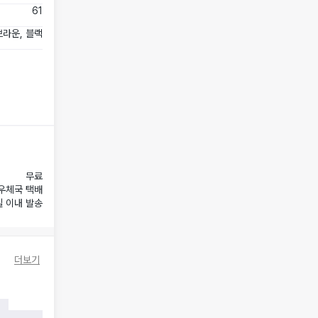
61
브라운, 블랙
무료
우체국 택배
일 이내 발송
더보기