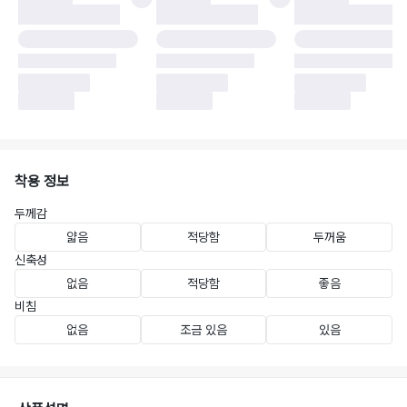
착용 정보
두께감
얇음
적당함
두꺼움
신축성
없음
적당함
좋음
비침
없음
조금 있음
있음