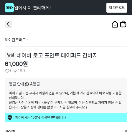
앱에서 더 편리하게!
앱 다운로드
이 상품을
190
명
이 보고 있어요
1
/
3
제이린드버그
네이비 로고 포인트 테이퍼드 긴바지
남성
61,000
원
0
190
등급 안내
A등급
미세 이염 또는 부자재 까임이 있을 수 있으나, 기본 케어가 완료되어 바로 착용 가능한
상태입니다.
촬영된 사진 이외에 미세 사용감이 존재할 수 있으며, 이는 상품별로 차이가 있을 수 있
습니다. (상품의 상세 상태는 촬영 이미지를 참고해 주세요.)
더페어에서는 100% 정품만 판매합니다
사이즈
S