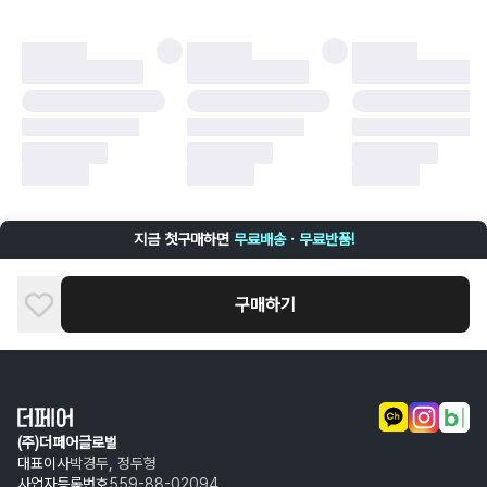
더페어 귀책에 해당하는 문제 예시
·
오배송
·
배송 중 파손
구매자 귀책에 해당하는 문제 예시
·
단순 변심
·
주문 실수
·
상품 훼손 및 택 제거
반품 및 환불이 불가한 경우
·
상품 배송 완료 이후 7일이 초과되어 자동 구매 확정되거나, 구매자에 의해
구매확정 처리된 경우
·
상품 개봉 후 구매자의 과실로 인해 손상된 경우 (향수, 방향제 등 흔적이 남
지금 첫구매하면
무료배송 · 무료반품!
은 경우, 세탁/다림질 등을 통해 상품이 손상된 경우, 상품을 임의로 수선한
경우)
구매하기
(주)더페어글로벌
대표이사
박경두, 정두형
사업자등록번호
559-88-02094