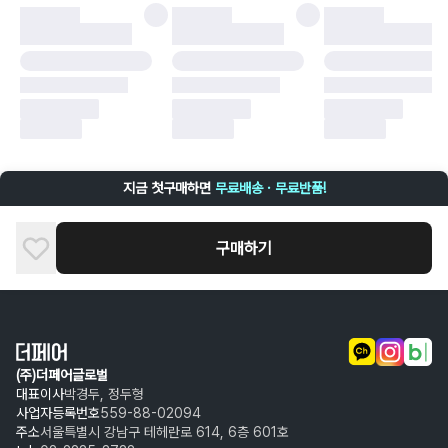
·
배송 중 파손
구매자 귀책에 해당하는 문제 예시
·
단순 변심
·
주문 실수
·
상품 훼손 및 택 제거
반품 및 환불이 불가한 경우
·
상품 배송 완료 이후 7일이 초과되어 자동 구매 확정되거나, 구매자에 의해
구매확정 처리된 경우
·
상품 개봉 후 구매자의 과실로 인해 손상된 경우 (향수, 방향제 등 흔적이 남
지금 첫구매하면
무료배송 · 무료반품!
은 경우, 세탁/다림질 등을 통해 상품이 손상된 경우, 상품을 임의로 수선한
경우)
구매하기
(주)더페어글로벌
대표이사
박경두, 정두형
사업자등록번호
559-88-02094
주소
서울특별시 강남구 테헤란로 614, 6층 601호