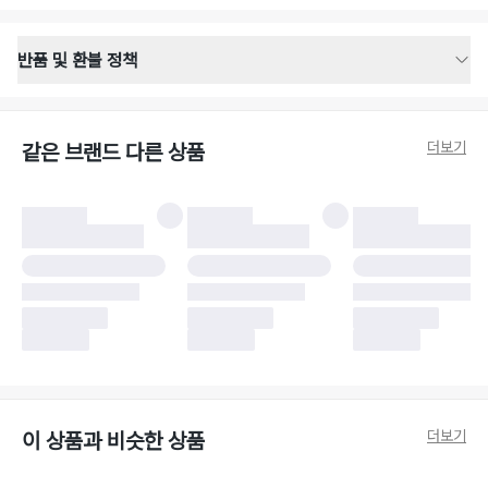
반품 및 환불 정책
반품 배송 안내
·
반품 신청일로부터 영업일 기준 2-3일 이내 택배 기사님이 비대면 방문 회수
합니다.
더보기
같은 브랜드 다른 상품
·
반품 수거 택배사 : 우체국
·
반품 배송비 : 6,000원
반품 및 환불 시 주의사항
·
반품/환불 시 택을 제거하면 반품이 불가합니다.
·
반품/환불 처리 완료 후 카드사 및 결제 방식에 따라 환불 기간은 상이할 수
있습니다.
·
반품 검수 결과에 따라 반품이 반려되거나 반품 배송비가 청구될 수 있습니
다. (반품 배송비 6,000원 청구)
·
반품 책임 소재에 따라 반품 배송비 부담 방식이 달라질 수 있습니다.
·
반품 요청 이후 택배사에 반품 요청되어 택배 기사님에게 수거 지시가 완료된
이후에는 수거지 변경이 불가합니다.
·
반품/환불 사유가 더페어의 귀책에 해당하는 문제일 경우, 반품 배송비는 더
페어 측에서 부담합니다.
·
주문 시 사용한 더페어머니 및 포인트는 만료 기간이 남아있을 경우, 사용된
더보기
이 상품과 비슷한 상품
비율만큼 반환됩니다.
더페어 귀책에 해당하는 문제 예시
·
오배송