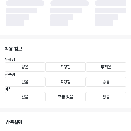
착용 정보
두께감
얇음
적당함
두꺼움
신축성
없음
적당함
좋음
비침
없음
조금 있음
있음
상품설명