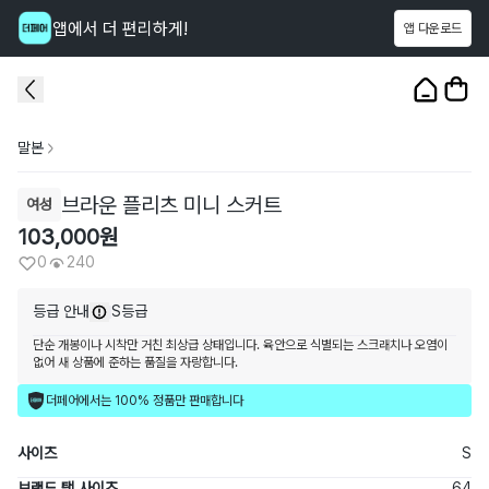
앱에서 더 편리하게!
앱 다운로드
이 상품을
240
명
이 보고 있어요
1
/
3
말본
브라운 플리츠 미니 스커트
여성
103,000
원
0
240
등급 안내
S등급
단순 개봉이나 시착만 거친 최상급 상태입니다. 육안으로 식별되는 스크래치나 오염이
없어 새 상품에 준하는 품질을 자랑합니다.
더페어에서는 100% 정품만 판매합니다
사이즈
S
브랜드 택 사이즈
64