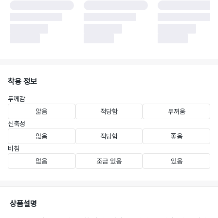
착용 정보
두께감
얇음
적당함
두꺼움
신축성
없음
적당함
좋음
비침
없음
조금 있음
있음
상품설명