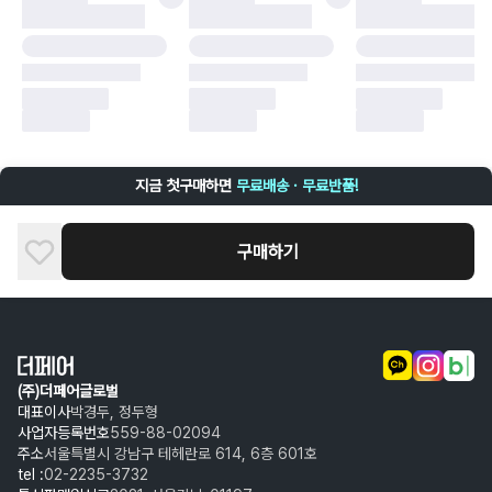
구매자 귀책에 해당하는 문제 예시
·
단순 변심
·
주문 실수
·
상품 훼손 및 택 제거
반품 및 환불이 불가한 경우
·
상품 배송 완료 이후 7일이 초과되어 자동 구매 확정되거나, 구매자에 의해
구매확정 처리된 경우
·
상품 개봉 후 구매자의 과실로 인해 손상된 경우 (향수, 방향제 등 흔적이 남
지금 첫구매하면
무료배송 · 무료반품!
은 경우, 세탁/다림질 등을 통해 상품이 손상된 경우, 상품을 임의로 수선한
경우)
구매하기
(주)더페어글로벌
대표이사
박경두, 정두형
사업자등록번호
559-88-02094
주소
서울특별시 강남구 테헤란로 614, 6층 601호
tel :
02-2235-3732