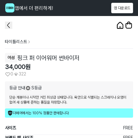
앱에서 더 편리하게!
앱 다운로드
이 상품을
322
명
이 보고 있어요
1
/
4
타이틀리스트
핑크 퍼 이어워머 썬바이저
여성
34,000
원
0
322
등급 안내
S등급
단순 개봉이나 시착만 거친 최상급 상태입니다. 육안으로 식별되는 스크래치나 오염이
없어 새 상품에 준하는 품질을 자랑합니다.
더페어에서는 100% 정품만 판매합니다
사이즈
FREE
브랜드 택 사이즈
FREE