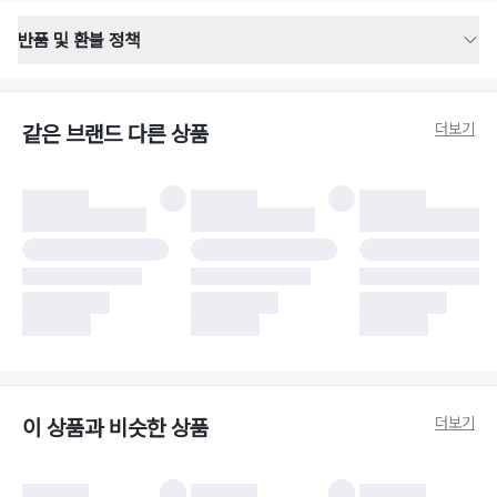
반품 및 환불 정책
반품 배송 안내
·
반품 신청일로부터 영업일 기준 2-3일 이내 택배 기사님이 비대면 방문 회수
합니다.
더보기
같은 브랜드 다른 상품
·
반품 수거 택배사 : 우체국
·
반품 배송비 : 6,000원
반품 및 환불 시 주의사항
·
반품/환불 시 택을 제거하면 반품이 불가합니다.
·
반품/환불 처리 완료 후 카드사 및 결제 방식에 따라 환불 기간은 상이할 수
있습니다.
·
반품 검수 결과에 따라 반품이 반려되거나 반품 배송비가 청구될 수 있습니
다. (반품 배송비 6,000원 청구)
·
반품 책임 소재에 따라 반품 배송비 부담 방식이 달라질 수 있습니다.
·
반품 요청 이후 택배사에 반품 요청되어 택배 기사님에게 수거 지시가 완료된
이후에는 수거지 변경이 불가합니다.
·
반품/환불 사유가 더페어의 귀책에 해당하는 문제일 경우, 반품 배송비는 더
페어 측에서 부담합니다.
·
주문 시 사용한 더페어머니 및 포인트는 만료 기간이 남아있을 경우, 사용된
더보기
이 상품과 비슷한 상품
비율만큼 반환됩니다.
더페어 귀책에 해당하는 문제 예시
·
오배송
·
배송 중 파손