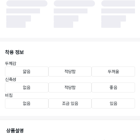
착용 정보
두께감
얇음
적당함
두꺼움
신축성
없음
적당함
좋음
비침
없음
조금 있음
있음
상품설명