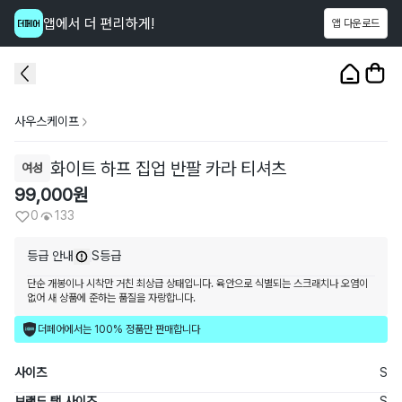
앱에서 더 편리하게!
앱 다운로드
이 상품을
133
명
이 보고 있어요
1
/
3
사우스케이프
화이트 하프 집업 반팔 카라 티셔츠
여성
99,000
원
0
133
등급 안내
S등급
단순 개봉이나 시착만 거친 최상급 상태입니다. 육안으로 식별되는 스크래치나 오염이
없어 새 상품에 준하는 품질을 자랑합니다.
더페어에서는 100% 정품만 판매합니다
사이즈
S
브랜드 택 사이즈
S