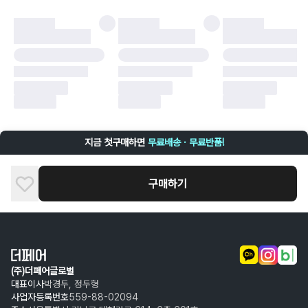
·
오배송
·
배송 중 파손
구매자 귀책에 해당하는 문제 예시
·
단순 변심
·
주문 실수
·
상품 훼손 및 택 제거
반품 및 환불이 불가한 경우
·
상품 배송 완료 이후 7일이 초과되어 자동 구매 확정되거나, 구매자에 의해
구매확정 처리된 경우
·
상품 개봉 후 구매자의 과실로 인해 손상된 경우 (향수, 방향제 등 흔적이 남
지금 첫구매하면
무료배송 · 무료반품!
은 경우, 세탁/다림질 등을 통해 상품이 손상된 경우, 상품을 임의로 수선한
경우)
구매하기
(주)더페어글로벌
대표이사
박경두, 정두형
사업자등록번호
559-88-02094