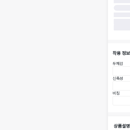
착용 정보
두께감
신축성
비침
상품설명