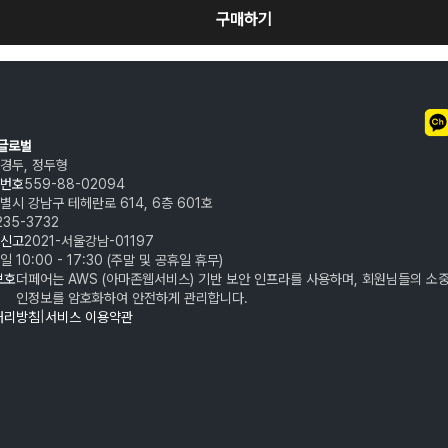
구매하기
어글로벌
경두, 정두형
번호
559-88-02094
별시 강남구 테헤란로 614, 6층 601호
235-3732
신고
2021-서울강남-01197
일 10:00 - 17:30 (주말 및 공휴일 휴무)
보호
더페어는 AWS (아마존웹서비스) 기반 보안 인프라를 사용하며, 회원님들의 소중
인정보를 암호화하여 안전하게 관리합니다.
처리방침
|
서비스 이용약관