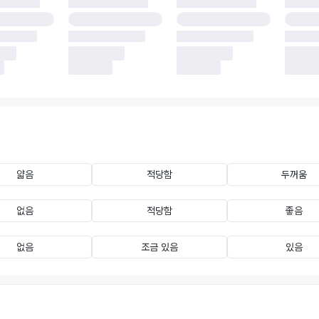
얇음
적당함
두꺼움
없음
적당함
좋음
없음
조금 있음
있음