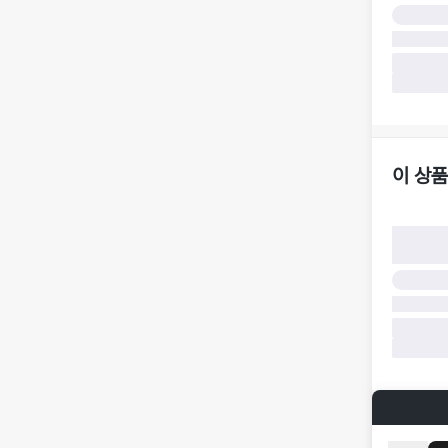
구)
·
반품 책임
·
반품 요청
가합니다.
·
반품/환불
·
주문 시 
더페어 귀
·
오배송
·
배송 중 
이 상품
구매자 귀
·
단순 변심
·
주문 실수
·
상품 훼손 
반품 및 환
·
상품 배송
·
상품 개봉
해 상품이