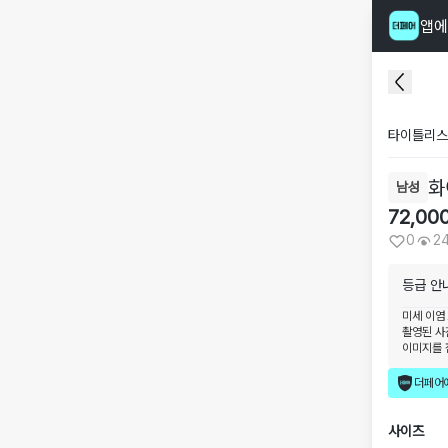
앱에
타이틀리스
화
남성
72,00
0
2
등급 안
미세 이염
촬영된 사
이미지를 
더페어
사이즈