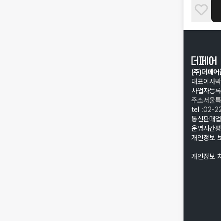
(주)더페
대표이사
박
사업자등록
주소
서울특
tel :
02-2
통신판매업
운영시간
평
개인정보 
개인정보 