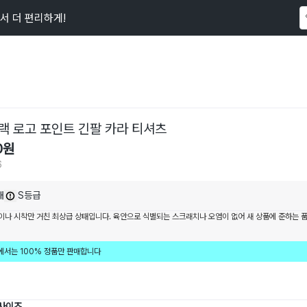
서 더 편리하게!
이 상품을
56
명
이 보고 있어요
랙 로고 포인트 긴팔 카라 티셔츠
0
원
6
내
S등급
이나 시착만 거친 최상급 상태입니다. 육안으로 식별되는 스크래치나 오염이 없어 새 상품에 준하는 
에서는 100% 정품만 판매합니다
 사이즈