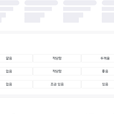
얇음
적당함
두꺼움
없음
적당함
좋음
없음
조금 있음
있음