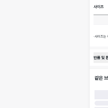
사이즈
·
사이즈는 
반품 및 
반품 배송 
·
반품 신청
·
반품 수거 
같은 브
·
반품 배송비
반품 및 환
·
반품/환불
·
반품/환불
·
반품 검수
구)
·
반품 책임