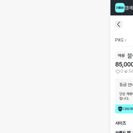
앱에
PXG
블
여성
85,00
0
5
등급 안
단순 개봉
합니다.
더페어
사이즈
브랜드 택