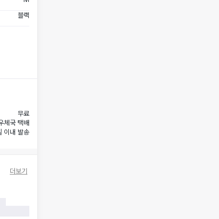
블랙
무료
우체국 택배
일 이내 발송
더보기