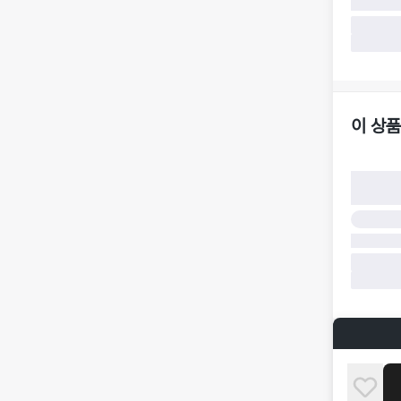
·
반품 요청
가합니다.
·
반품/환불
·
주문 시 
더페어 귀
·
오배송
·
배송 중 
이 상품
구매자 귀
·
단순 변심
·
주문 실수
·
상품 훼손 
반품 및 환
·
상품 배송
·
상품 개봉
해 상품이