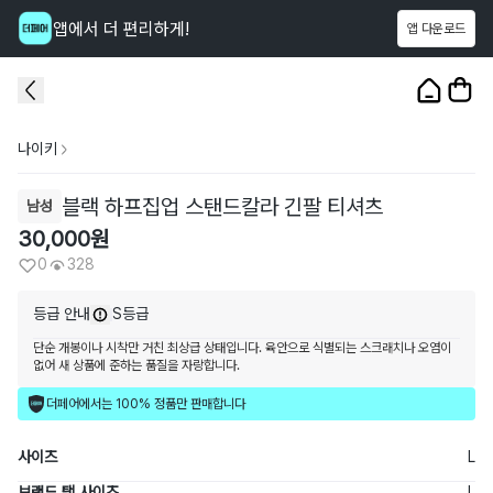
앱에서 더 편리하게!
앱 다운로드
이 상품을
328
명
이 보고 있어요
1
/
3
나이키
블랙 하프집업 스탠드칼라 긴팔 티셔츠
남성
30,000
원
0
328
등급 안내
S등급
단순 개봉이나 시착만 거친 최상급 상태입니다. 육안으로 식별되는 스크래치나 오염이
없어 새 상품에 준하는 품질을 자랑합니다.
더페어에서는 100% 정품만 판매합니다
사이즈
L
브랜드 택 사이즈
L