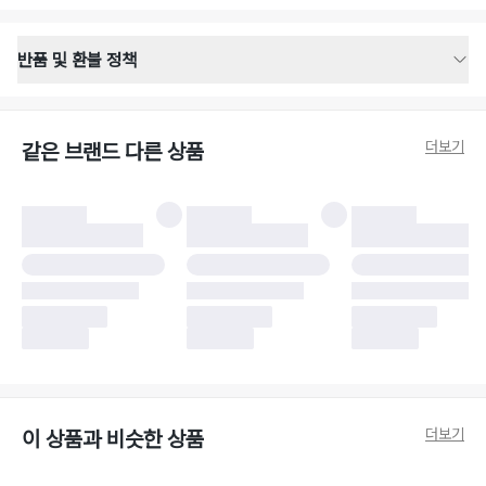
반품 및 환불 정책
반품 배송 안내
·
반품 신청일로부터 영업일 기준 2-3일 이내 택배 기사님이 비대면 방문 회수
합니다.
더보기
같은 브랜드 다른 상품
·
반품 수거 택배사 : 우체국
·
반품 배송비 : 6,000원
반품 및 환불 시 주의사항
·
반품/환불 시 택을 제거하면 반품이 불가합니다.
·
반품/환불 처리 완료 후 카드사 및 결제 방식에 따라 환불 기간은 상이할 수
있습니다.
·
반품 검수 결과에 따라 반품이 반려되거나 반품 배송비가 청구될 수 있습니
다. (반품 배송비 6,000원 청구)
·
반품 책임 소재에 따라 반품 배송비 부담 방식이 달라질 수 있습니다.
·
반품 요청 이후 택배사에 반품 요청되어 택배 기사님에게 수거 지시가 완료된
이후에는 수거지 변경이 불가합니다.
·
반품/환불 사유가 더페어의 귀책에 해당하는 문제일 경우, 반품 배송비는 더
페어 측에서 부담합니다.
·
주문 시 사용한 더페어머니 및 포인트는 만료 기간이 남아있을 경우, 사용된
더보기
이 상품과 비슷한 상품
비율만큼 반환됩니다.
더페어 귀책에 해당하는 문제 예시
·
오배송