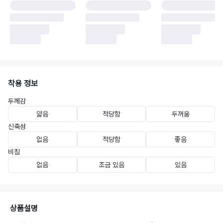
착용 정보
두께감
얇음
적당함
두꺼움
신축성
없음
적당함
좋음
비침
없음
조금 있음
있음
상품설명