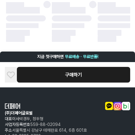
·
배송 중 파손
구매자 귀책에 해당하는 문제 예시
·
단순 변심
·
주문 실수
·
상품 훼손 및 택 제거
반품 및 환불이 불가한 경우
·
상품 배송 완료 이후 7일이 초과되어 자동 구매 확정되거나, 구매자에 의해
구매확정 처리된 경우
·
상품 개봉 후 구매자의 과실로 인해 손상된 경우 (향수, 방향제 등 흔적이 남
지금 첫구매하면
무료배송 · 무료반품!
은 경우, 세탁/다림질 등을 통해 상품이 손상된 경우, 상품을 임의로 수선한
경우)
구매하기
(주)더페어글로벌
대표이사
박경두, 정두형
사업자등록번호
559-88-02094
주소
서울특별시 강남구 테헤란로 614, 6층 601호