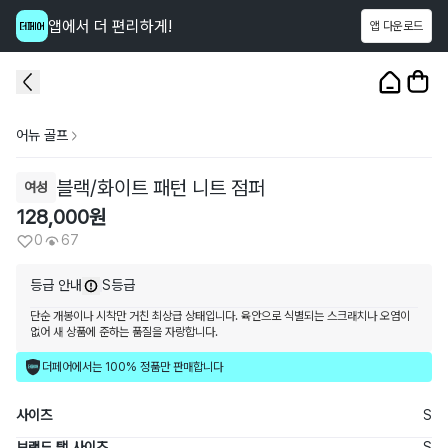
앱에서 더 편리하게!
앱 다운로드
이 상품을
67
명
이 보고 있어요
1
/
3
어뉴 골프
블랙/화이트 패턴 니트 점퍼
여성
128,000
원
0
67
등급 안내
S등급
단순 개봉이나 시착만 거친 최상급 상태입니다. 육안으로 식별되는 스크래치나 오염이
없어 새 상품에 준하는 품질을 자랑합니다.
더페어에서는 100% 정품만 판매합니다
사이즈
S
브랜드 택 사이즈
S