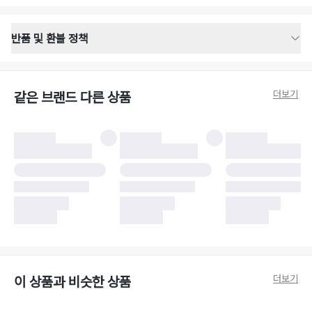
반품 및 환불 정책
반품 배송 안내
·
반품 신청일로부터 영업일 기준 2-3일 이내 택배 기사님이 비대면 방문 회수
합니다.
더보기
같은 브랜드 다른 상품
·
반품 수거 택배사 : 우체국
·
반품 배송비 : 6,000원
반품 및 환불 시 주의사항
·
반품/환불 시 택을 제거하면 반품이 불가합니다.
·
반품/환불 처리 완료 후 카드사 및 결제 방식에 따라 환불 기간은 상이할 수
있습니다.
·
반품 검수 결과에 따라 반품이 반려되거나 반품 배송비가 청구될 수 있습니
다. (반품 배송비 6,000원 청구)
·
반품 책임 소재에 따라 반품 배송비 부담 방식이 달라질 수 있습니다.
·
반품 요청 이후 택배사에 반품 요청되어 택배 기사님에게 수거 지시가 완료된
이후에는 수거지 변경이 불가합니다.
·
반품/환불 사유가 더페어의 귀책에 해당하는 문제일 경우, 반품 배송비는 더
페어 측에서 부담합니다.
·
주문 시 사용한 더페어머니 및 포인트는 만료 기간이 남아있을 경우, 사용된
더보기
이 상품과 비슷한 상품
비율만큼 반환됩니다.
더페어 귀책에 해당하는 문제 예시
·
오배송