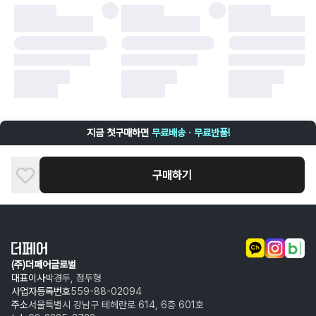
·
배송 중 파손
구매자 귀책에 해당하는 문제 예시
·
단순 변심
·
주문 실수
·
상품 훼손 및 택 제거
반품 및 환불이 불가한 경우
·
상품 배송 완료 이후 7일이 초과되어 자동 구매 확정되거나, 구매자에 의해
구매확정 처리된 경우
·
상품 개봉 후 구매자의 과실로 인해 손상된 경우 (향수, 방향제 등 흔적이 남
지금 첫구매하면
무료배송 · 무료반품!
은 경우, 세탁/다림질 등을 통해 상품이 손상된 경우, 상품을 임의로 수선한
경우)
구매하기
(주)더페어글로벌
대표이사
박경두, 정두형
사업자등록번호
559-88-02094
주소
서울특별시 강남구 테헤란로 614, 6층 601호