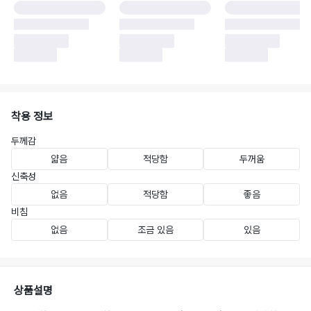
착용 정보
두께감
얇음
적당함
두꺼움
신축성
없음
적당함
좋음
비침
없음
조금 있음
있음
상품설명