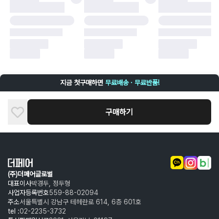
구매자 귀책에 해당하는 문제 예시
·
단순 변심
·
주문 실수
·
상품 훼손 및 택 제거
반품 및 환불이 불가한 경우
·
상품 배송 완료 이후 7일이 초과되어 자동 구매 확정되거나, 구매자에 의해
구매확정 처리된 경우
·
상품 개봉 후 구매자의 과실로 인해 손상된 경우 (향수, 방향제 등 흔적이 남
지금 첫구매하면
무료배송 · 무료반품!
은 경우, 세탁/다림질 등을 통해 상품이 손상된 경우, 상품을 임의로 수선한
경우)
구매하기
(주)더페어글로벌
대표이사
박경두, 정두형
사업자등록번호
559-88-02094
주소
서울특별시 강남구 테헤란로 614, 6층 601호
tel :
02-2235-3732