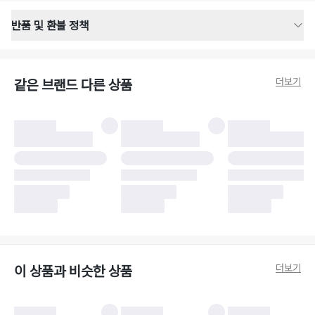
반품 및 환불 정책
반품 배송 안내
·
반품 신청일로부터 영업일 기준 2-3일 이내 택배 기사님이 비대면 방문 회수
합니다.
더보기
같은 브랜드 다른 상품
·
반품 수거 택배사 : 우체국
·
반품 배송비 : 6,000원
반품 및 환불 시 주의사항
·
반품/환불 시 택을 제거하면 반품이 불가합니다.
·
반품/환불 처리 완료 후 카드사 및 결제 방식에 따라 환불 기간은 상이할 수
있습니다.
·
반품 검수 결과에 따라 반품이 반려되거나 반품 배송비가 청구될 수 있습니
다. (반품 배송비 6,000원 청구)
·
반품 책임 소재에 따라 반품 배송비 부담 방식이 달라질 수 있습니다.
·
반품 요청 이후 택배사에 반품 요청되어 택배 기사님에게 수거 지시가 완료된
이후에는 수거지 변경이 불가합니다.
·
반품/환불 사유가 더페어의 귀책에 해당하는 문제일 경우, 반품 배송비는 더
페어 측에서 부담합니다.
·
주문 시 사용한 더페어머니 및 포인트는 만료 기간이 남아있을 경우, 사용된
더보기
이 상품과 비슷한 상품
비율만큼 반환됩니다.
더페어 귀책에 해당하는 문제 예시
·
오배송
·
배송 중 파손