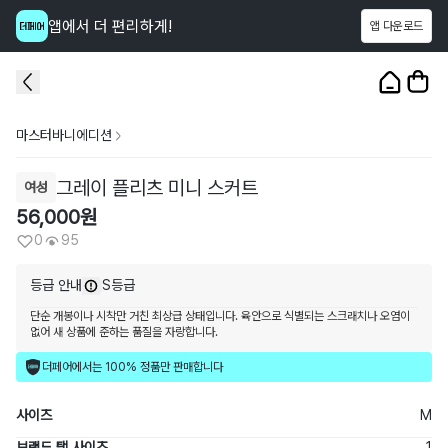
앱에서 더 편리하게!
앱 다운로드
이 상품을
95
명
이 보고 있어요
1
/
3
마스터바니에디션
그레이 플리츠 미니 스커트
여성
56,000
원
0
95
등급 안내
S등급
단순 개봉이나 시착만 거친 최상급 상태입니다. 육안으로 식별되는 스크래치나 오염이
없어 새 상품에 준하는 품질을 자랑합니다.
더페어에서는 100% 정품만 판매합니다
사이즈
M
브랜드 택 사이즈
1