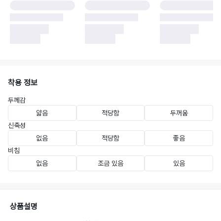
착용 정보
두께감
얇음
적당함
두꺼움
신축성
없음
적당함
좋음
비침
없음
조금 있음
있음
상품설명