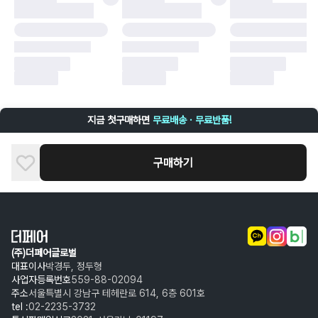
구매자 귀책에 해당하는 문제 예시
·
단순 변심
·
주문 실수
·
상품 훼손 및 택 제거
반품 및 환불이 불가한 경우
·
상품 배송 완료 이후 7일이 초과되어 자동 구매 확정되거나, 구매자에 의해
구매확정 처리된 경우
·
상품 개봉 후 구매자의 과실로 인해 손상된 경우 (향수, 방향제 등 흔적이 남
지금 첫구매하면
무료배송 · 무료반품!
은 경우, 세탁/다림질 등을 통해 상품이 손상된 경우, 상품을 임의로 수선한
경우)
구매하기
(주)더페어글로벌
대표이사
박경두, 정두형
사업자등록번호
559-88-02094
주소
서울특별시 강남구 테헤란로 614, 6층 601호
tel :
02-2235-3732