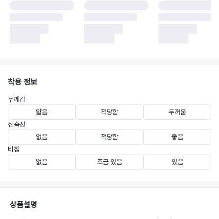
착용 정보
두께감
얇음
적당함
두꺼움
신축성
없음
적당함
좋음
비침
없음
조금 있음
있음
상품설명