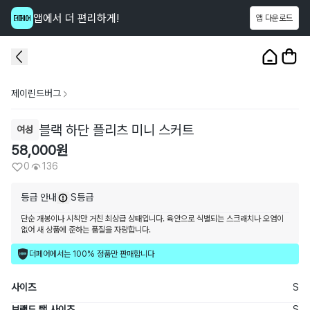
앱에서 더 편리하게!
앱 다운로드
이 상품을
136
명
이 보고 있어요
1
/
3
제이린드버그
블랙 하단 플리츠 미니 스커트
여성
58,000
원
0
136
등급 안내
S등급
단순 개봉이나 시착만 거친 최상급 상태입니다. 육안으로 식별되는 스크래치나 오염이
없어 새 상품에 준하는 품질을 자랑합니다.
더페어에서는 100% 정품만 판매합니다
사이즈
S
브랜드 택 사이즈
S