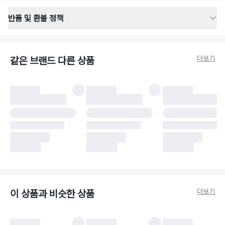
반품 및 환불 정책
반품 배송 안내
·
반품 신청일로부터 영업일 기준 2-3일 이내 택배 기사님이 비대면 방문 회수
합니다.
더보기
같은 브랜드 다른 상품
·
반품 수거 택배사 : 우체국
·
반품 배송비 : 6,000원
반품 및 환불 시 주의사항
·
반품/환불 시 택을 제거하면 반품이 불가합니다.
·
반품/환불 처리 완료 후 카드사 및 결제 방식에 따라 환불 기간은 상이할 수
있습니다.
·
반품 검수 결과에 따라 반품이 반려되거나 반품 배송비가 청구될 수 있습니
다. (반품 배송비 6,000원 청구)
·
반품 책임 소재에 따라 반품 배송비 부담 방식이 달라질 수 있습니다.
·
반품 요청 이후 택배사에 반품 요청되어 택배 기사님에게 수거 지시가 완료된
이후에는 수거지 변경이 불가합니다.
·
반품/환불 사유가 더페어의 귀책에 해당하는 문제일 경우, 반품 배송비는 더
페어 측에서 부담합니다.
·
주문 시 사용한 더페어머니 및 포인트는 만료 기간이 남아있을 경우, 사용된
더보기
이 상품과 비슷한 상품
비율만큼 반환됩니다.
더페어 귀책에 해당하는 문제 예시
·
오배송
·
배송 중 파손