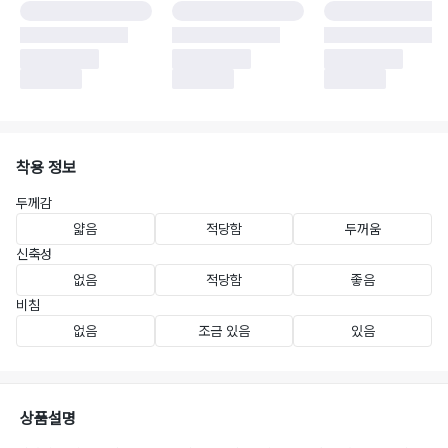
착용 정보
두께감
얇음
적당함
두꺼움
신축성
없음
적당함
좋음
비침
없음
조금 있음
있음
상품설명