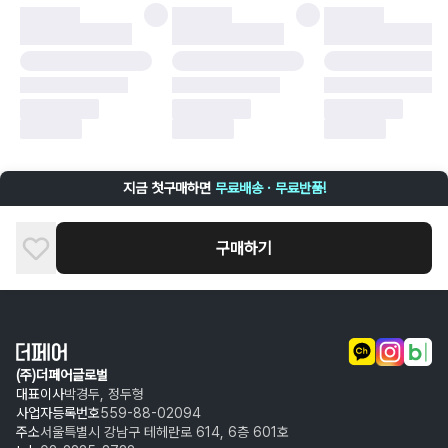
·
배송 중 파손
구매자 귀책에 해당하는 문제 예시
·
단순 변심
·
주문 실수
·
상품 훼손 및 택 제거
반품 및 환불이 불가한 경우
·
상품 배송 완료 이후 7일이 초과되어 자동 구매 확정되거나, 구매자에 의해
구매확정 처리된 경우
·
상품 개봉 후 구매자의 과실로 인해 손상된 경우 (향수, 방향제 등 흔적이 남
지금 첫구매하면
무료배송 · 무료반품!
은 경우, 세탁/다림질 등을 통해 상품이 손상된 경우, 상품을 임의로 수선한
경우)
구매하기
(주)더페어글로벌
대표이사
박경두, 정두형
사업자등록번호
559-88-02094
주소
서울특별시 강남구 테헤란로 614, 6층 601호