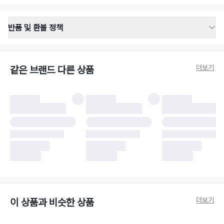
반품 및 환불 정책
반품 배송 안내
·
반품 신청일로부터 영업일 기준 2-3일 이내 택배 기사님이 비대면 방문 회수
합니다.
더보기
같은 브랜드 다른 상품
·
반품 수거 택배사 : 우체국
·
반품 배송비 : 6,000원
반품 및 환불 시 주의사항
·
반품/환불 시 택을 제거하면 반품이 불가합니다.
·
반품/환불 처리 완료 후 카드사 및 결제 방식에 따라 환불 기간은 상이할 수
있습니다.
·
반품 검수 결과에 따라 반품이 반려되거나 반품 배송비가 청구될 수 있습니
다. (반품 배송비 6,000원 청구)
·
반품 책임 소재에 따라 반품 배송비 부담 방식이 달라질 수 있습니다.
·
반품 요청 이후 택배사에 반품 요청되어 택배 기사님에게 수거 지시가 완료된
이후에는 수거지 변경이 불가합니다.
·
반품/환불 사유가 더페어의 귀책에 해당하는 문제일 경우, 반품 배송비는 더
페어 측에서 부담합니다.
·
주문 시 사용한 더페어머니 및 포인트는 만료 기간이 남아있을 경우, 사용된
더보기
이 상품과 비슷한 상품
비율만큼 반환됩니다.
더페어 귀책에 해당하는 문제 예시
·
오배송