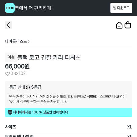
앱에서 더 편리하게!
앱 다운로드
이 상품을
102
명
이 보고 있어요
1
/
3
타이틀리스트
블랙 로고 긴팔 카라 티셔츠
여성
66,000
원
0
102
등급 안내
S등급
단순 개봉이나 시착만 거친 최상급 상태입니다. 육안으로 식별되는 스크래치나 오염이
없어 새 상품에 준하는 품질을 자랑합니다.
더페어에서는 100% 정품만 판매합니다
사이즈
XL
브랜드 택 사이즈
XL