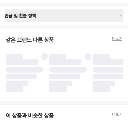
반품 및 환불 정책
반품 배송 안내
·
반품 신청일로부터 영업일 기준 2-3일 이내 택배 기사님이 비대면 방문 회수
합니다.
더보기
같은 브랜드 다른 상품
·
반품 수거 택배사 : 우체국
·
반품 배송비 : 6,000원
반품 및 환불 시 주의사항
·
반품/환불 시 택을 제거하면 반품이 불가합니다.
·
반품/환불 처리 완료 후 카드사 및 결제 방식에 따라 환불 기간은 상이할 수
있습니다.
·
반품 검수 결과에 따라 반품이 반려되거나 반품 배송비가 청구될 수 있습니
다. (반품 배송비 6,000원 청구)
·
반품 책임 소재에 따라 반품 배송비 부담 방식이 달라질 수 있습니다.
·
반품 요청 이후 택배사에 반품 요청되어 택배 기사님에게 수거 지시가 완료된
이후에는 수거지 변경이 불가합니다.
·
반품/환불 사유가 더페어의 귀책에 해당하는 문제일 경우, 반품 배송비는 더
페어 측에서 부담합니다.
·
주문 시 사용한 더페어머니 및 포인트는 만료 기간이 남아있을 경우, 사용된
더보기
이 상품과 비슷한 상품
비율만큼 반환됩니다.
더페어 귀책에 해당하는 문제 예시
·
오배송