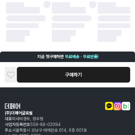
·
배송 중 파손
구매자 귀책에 해당하는 문제 예시
·
단순 변심
·
주문 실수
·
상품 훼손 및 택 제거
반품 및 환불이 불가한 경우
·
상품 배송 완료 이후 7일이 초과되어 자동 구매 확정되거나, 구매자에 의해
구매확정 처리된 경우
·
상품 개봉 후 구매자의 과실로 인해 손상된 경우 (향수, 방향제 등 흔적이 남
지금 첫구매하면
무료배송 · 무료반품!
은 경우, 세탁/다림질 등을 통해 상품이 손상된 경우, 상품을 임의로 수선한
경우)
구매하기
(주)더페어글로벌
대표이사
박경두, 정두형
사업자등록번호
559-88-02094
주소
서울특별시 강남구 테헤란로 614, 6층 601호