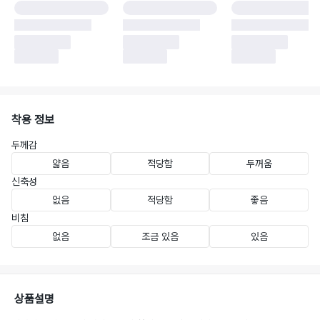
착용 정보
두께감
얇음
적당함
두꺼움
신축성
없음
적당함
좋음
비침
없음
조금 있음
있음
상품설명