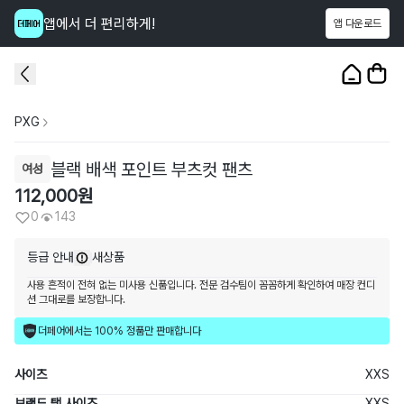
앱에서 더 편리하게!
앱 다운로드
이 상품을
143
명
이 보고 있어요
1
/
3
PXG
블랙 배색 포인트 부츠컷 팬츠
여성
112,000
원
0
143
등급 안내
새상품
사용 흔적이 전혀 없는 미사용 신품입니다. 전문 검수팀이 꼼꼼하게 확인하여 매장 컨디
션 그대로를 보장합니다.
더페어에서는 100% 정품만 판매합니다
사이즈
XXS
브랜드 택 사이즈
XXS