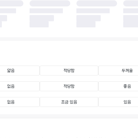
얇음
적당함
두꺼움
없음
적당함
좋음
없음
조금 있음
있음