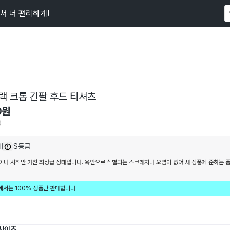
서 더 편리하게!
이 상품을
89
명
이 보고 있어요
랙 크롭 긴팔 후드 티셔츠
0
원
9
내
S등급
이나 시착만 거친 최상급 상태입니다. 육안으로 식별되는 스크래치나 오염이 없어 새 상품에 준하는 
에서는 100% 정품만 판매합니다
 사이즈