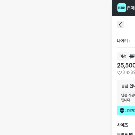
앱에
나이키
블
여성
25,50
0
8
등급 안
단순 개봉
합니다.
더페어
사이즈
브랜드 택