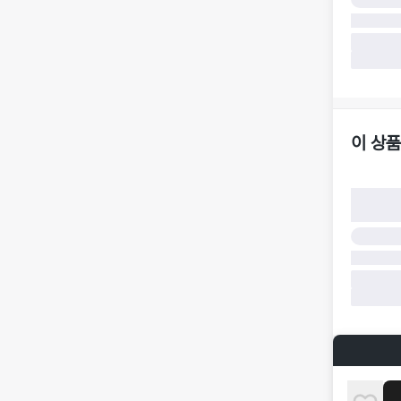
·
반품 책임
·
반품 요청
가합니다.
·
반품/환불
·
주문 시 
더페어 귀
·
오배송
·
배송 중 
이 상품
구매자 귀
·
단순 변심
·
주문 실수
·
상품 훼손 
반품 및 환
·
상품 배송
·
상품 개봉
해 상품이