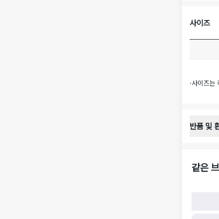
사이즈
·
사이즈는 
반품 및 
반품 배송 
·
반품 신청
·
반품 수거 
같은 브
·
반품 배송비
반품 및 환
·
반품/환불
·
반품/환불
·
반품 검수
구)