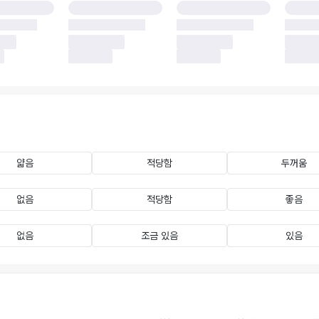
얇음
적당함
두꺼움
없음
적당함
좋음
없음
조금 있음
있음