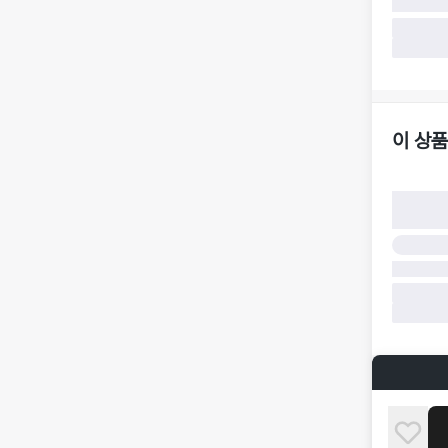
·
반품 요청
가합니다.
·
반품/환불
·
주문 시 
더페어 귀
·
오배송
·
배송 중 
이 상품
구매자 귀
·
단순 변심
·
주문 실수
·
상품 훼손 
반품 및 환
·
상품 배송
·
상품 개봉
해 상품이