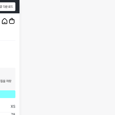
앱 다운로드
1
/
3
품질을 자랑
XS
78