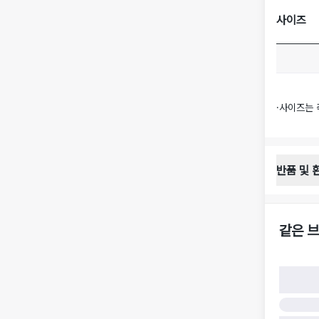
사이즈
·
사이즈는 
반품 및 
반품 배송 
·
반품 신청
·
반품 수거 
같은 브
·
반품 배송비
반품 및 환
·
반품/환불
·
반품/환불
·
반품 검수
구)
·
반품 책임