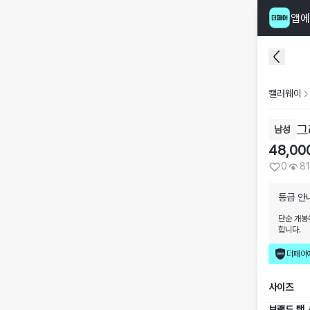
앱에
캘러웨이
그
남성
48,00
0
81
등급 안
단순 개봉
합니다.
더페어
사이즈
브랜드 택