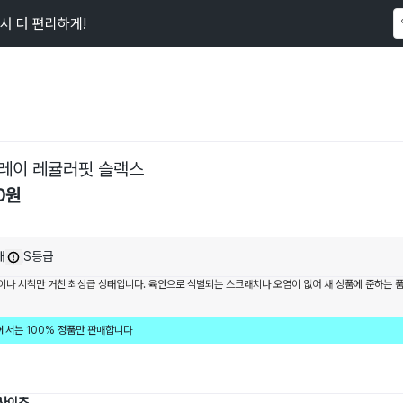
서 더 편리하게!
이 상품을
81
명
이 보고 있어요
레이 레귤러핏 슬랙스
0
원
내
S등급
이나 시착만 거친 최상급 상태입니다. 육안으로 식별되는 스크래치나 오염이 없어 새 상품에 준하는 
에서는 100% 정품만 판매합니다
 사이즈