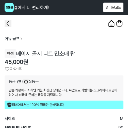
앱에서 더 편리하게!
앱 다운로드
이 상품을
60
명
이 보고 있어요
1
/
3
어뉴 골프
베이지 골지 니트 민소매 탑
여성
45,000
원
0
60
등급 안내
S등급
단순 개봉이나 시착만 거친 최상급 상태입니다. 육안으로 식별되는 스크래치나 오염이
없어 새 상품에 준하는 품질을 자랑합니다.
더페어에서는 100% 정품만 판매합니다
사이즈
M
브랜드 택 사이즈
90