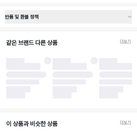
반품 및 환불 정책
반품 배송 안내
·
반품 신청일로부터 영업일 기준 2-3일 이내 택배 기사님이 비대면 방문 회수
합니다.
더보기
같은 브랜드 다른 상품
·
반품 수거 택배사 : 우체국
·
반품 배송비 : 6,000원
반품 및 환불 시 주의사항
·
반품/환불 시 택을 제거하면 반품이 불가합니다.
·
반품/환불 처리 완료 후 카드사 및 결제 방식에 따라 환불 기간은 상이할 수
있습니다.
·
반품 검수 결과에 따라 반품이 반려되거나 반품 배송비가 청구될 수 있습니
다. (반품 배송비 6,000원 청구)
·
반품 책임 소재에 따라 반품 배송비 부담 방식이 달라질 수 있습니다.
·
반품 요청 이후 택배사에 반품 요청되어 택배 기사님에게 수거 지시가 완료된
이후에는 수거지 변경이 불가합니다.
·
반품/환불 사유가 더페어의 귀책에 해당하는 문제일 경우, 반품 배송비는 더
페어 측에서 부담합니다.
·
주문 시 사용한 더페어머니 및 포인트는 만료 기간이 남아있을 경우, 사용된
더보기
이 상품과 비슷한 상품
비율만큼 반환됩니다.
더페어 귀책에 해당하는 문제 예시
·
오배송