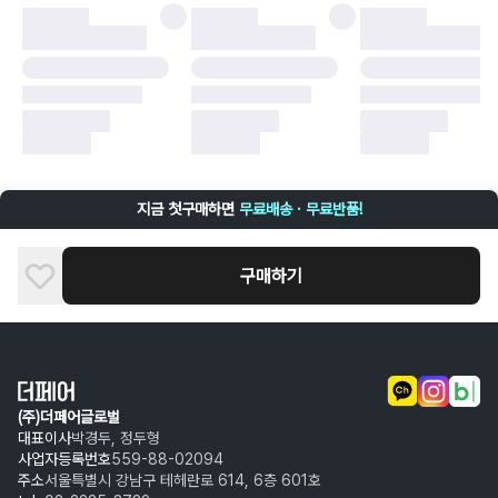
·
배송 중 파손
구매자 귀책에 해당하는 문제 예시
·
단순 변심
·
주문 실수
·
상품 훼손 및 택 제거
반품 및 환불이 불가한 경우
·
상품 배송 완료 이후 7일이 초과되어 자동 구매 확정되거나, 구매자에 의해
구매확정 처리된 경우
·
상품 개봉 후 구매자의 과실로 인해 손상된 경우 (향수, 방향제 등 흔적이 남
지금 첫구매하면
무료배송 · 무료반품!
은 경우, 세탁/다림질 등을 통해 상품이 손상된 경우, 상품을 임의로 수선한
경우)
구매하기
(주)더페어글로벌
대표이사
박경두, 정두형
사업자등록번호
559-88-02094
주소
서울특별시 강남구 테헤란로 614, 6층 601호