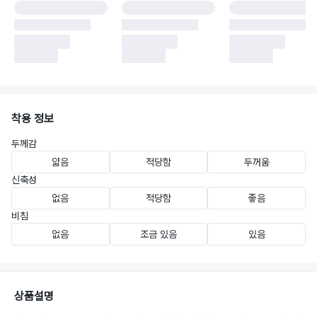
착용 정보
두께감
얇음
적당함
두꺼움
신축성
없음
적당함
좋음
비침
없음
조금 있음
있음
상품설명